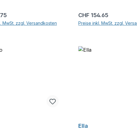
r Preis:
Regulärer Preis:
.75
CHF 154.65
l. MwSt. zzgl. Versandkosten
Preise inkl. MwSt. zzgl. Ver
In den Warenkorb
In den Warenkor
Ella