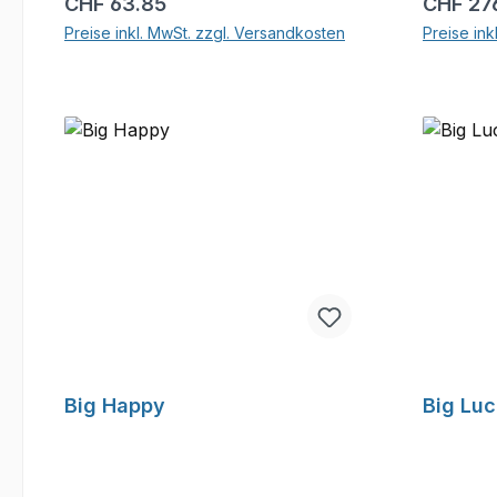
Regulärer Preis:
Reguläre
CHF 63.85
CHF 27
Preise inkl. MwSt. zzgl. Versandkosten
Preise ink
In den Warenkorb
Big Happy
Big Lu