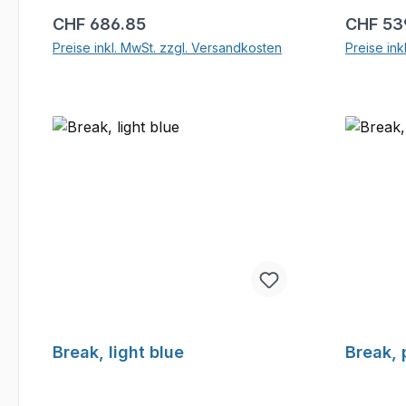
Regulärer Preis:
Reguläre
CHF 686.85
CHF 53
Preise inkl. MwSt. zzgl. Versandkosten
Preise ink
In den Warenkorb
Break, light blue
Break, 