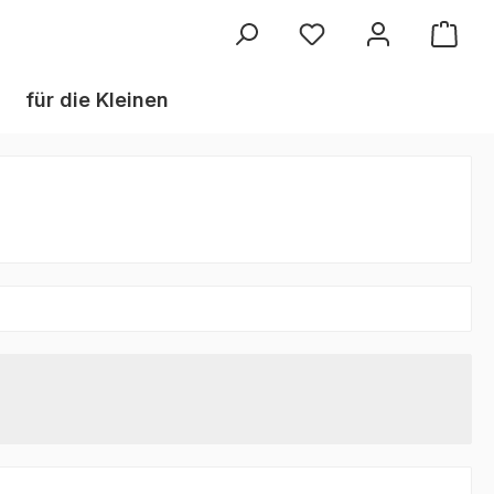
Du hast 0 Produkte au
für die Kleinen