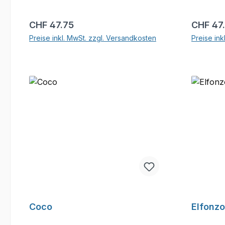
Regulärer Preis:
Reguläre
CHF 47.75
CHF 47
Preise inkl. MwSt. zzgl. Versandkosten
Preise ink
In den Warenkorb
Coco
Elfonzo