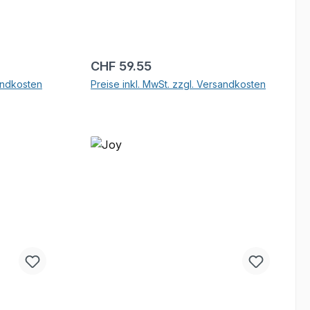
Regulärer Preis:
CHF 59.55
sandkosten
Preise inkl. MwSt. zzgl. Versandkosten
b
In den Warenkorb