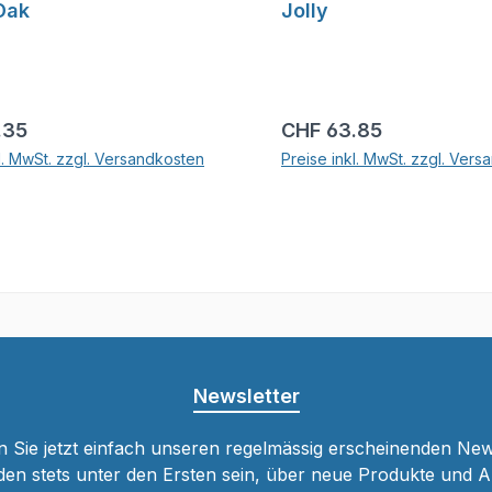
Oak
Jolly
r Preis:
Regulärer Preis:
.35
CHF 63.85
l. MwSt. zzgl. Versandkosten
Preise inkl. MwSt. zzgl. Ver
In den Warenkorb
In den Warenkor
Newsletter
 Sie jetzt einfach unseren regelmässig erscheinenden New
den stets unter den Ersten sein, über neue Produkte und 