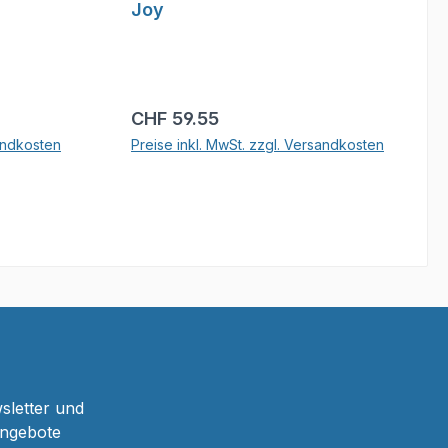
Joy
Regulärer Preis:
CHF 59.55
sandkosten
Preise inkl. MwSt. zzgl. Versandkosten
b
In den Warenkorb
sletter und
Angebote