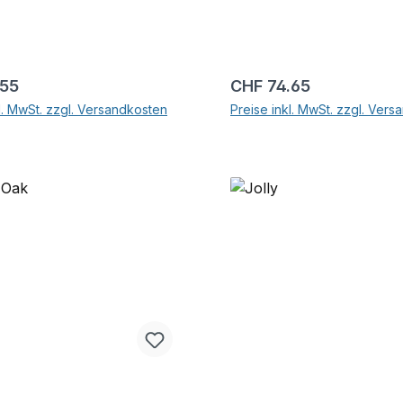
r Preis:
Regulärer Preis:
.55
CHF 74.65
l. MwSt. zzgl. Versandkosten
Preise inkl. MwSt. zzgl. Ver
In den Warenkorb
In den Warenkor