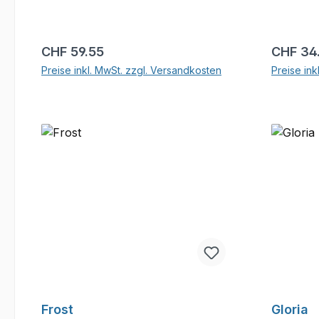
Regulärer Preis:
Reguläre
CHF 59.55
CHF 34
Preise inkl. MwSt. zzgl. Versandkosten
Preise ink
In den Warenkorb
Frost
Gloria