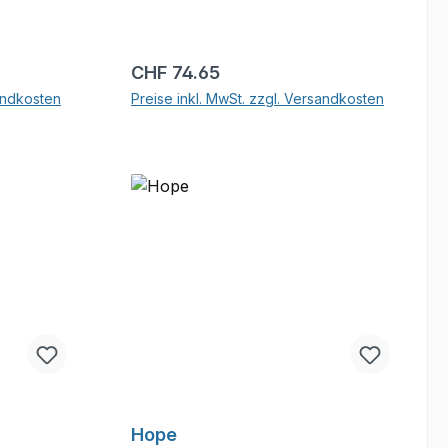
Regulärer Preis:
CHF 74.65
sandkosten
Preise inkl. MwSt. zzgl. Versandkosten
b
In den Warenkorb
Hope