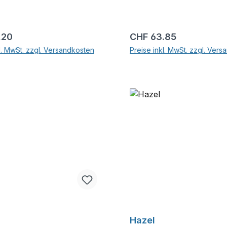
r Preis:
Regulärer Preis:
.20
CHF 63.85
l. MwSt. zzgl. Versandkosten
Preise inkl. MwSt. zzgl. Ver
In den Warenkorb
In den Warenkor
Hazel