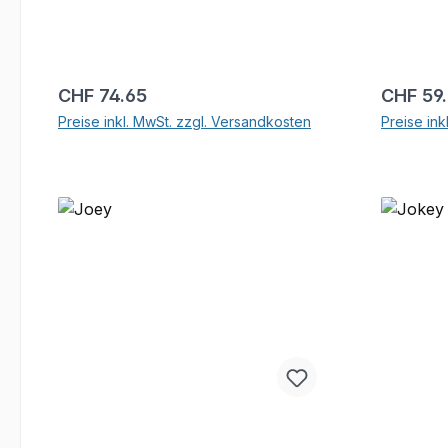
Regulärer Preis:
Reguläre
CHF 74.65
CHF 59
Preise inkl. MwSt. zzgl. Versandkosten
Preise ink
In den Warenkorb