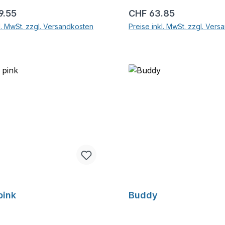
r Preis:
Regulärer Preis:
9.55
CHF 63.85
l. MwSt. zzgl. Versandkosten
Preise inkl. MwSt. zzgl. Ver
In den Warenkorb
In den Warenkor
pink
Buddy