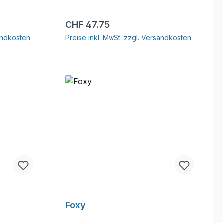
Regulärer Preis:
CHF 47.75
sandkosten
Preise inkl. MwSt. zzgl. Versandkosten
b
In den Warenkorb
Foxy