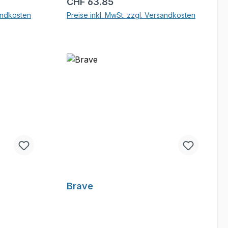
Regulärer Preis:
CHF 63.85
sandkosten
Preise inkl. MwSt. zzgl. Versandkosten
b
In den Warenkorb
Brave