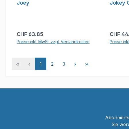
Joey
Jokey 
Regulärer Preis:
Reguläre
CHF 63.85
CHF 44
Preise inkl. MwSt. zzgl. Versandkosten
Preise ink
In den Warenkorb
Seite
Seite
Seite
1
2
3
Abonnieren
Sie wer