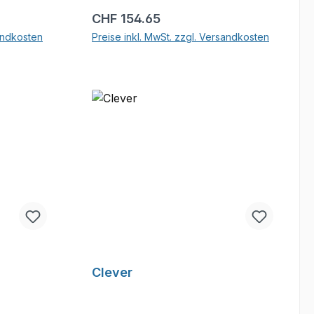
Regulärer Preis:
CHF 154.65
sandkosten
Preise inkl. MwSt. zzgl. Versandkosten
b
In den Warenkorb
Clever