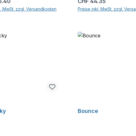
r Preis:
Regulärer Preis:
6.40
CHF 44.35
l. MwSt. zzgl. Versandkosten
Preise inkl. MwSt. zzgl. Ver
In den Warenkorb
In den Warenkor
cky
Bounce