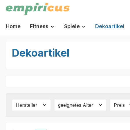
springen
Zur Hauptnavigation springen
Home
Fitness
Spiele
Dekoartikel
Dekoartikel
Hersteller
geeignetes Alter
Preis