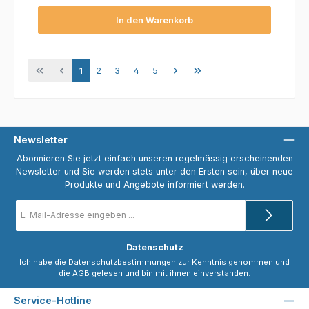
In den Warenkorb
Seite
Seite
Seite
Seite
Seite
1
2
3
4
5
Newsletter
Abonnieren Sie jetzt einfach unseren regelmässig erscheinenden
Newsletter und Sie werden stets unter den Ersten sein, über neue
Produkte und Angebote informiert werden.
E-
Mail-
Adresse
*
Datenschutz
Ich habe die
Datenschutzbestimmungen
zur Kenntnis genommen und
die
AGB
gelesen und bin mit ihnen einverstanden.
Service-Hotline