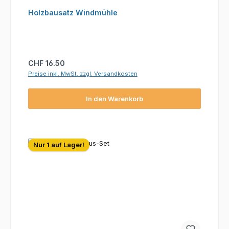
Holzbausatz Windmühle
Regulärer Preis:
CHF 16.50
Preise inkl. MwSt. zzgl. Versandkosten
In den Warenkorb
Nur 1 auf Lager!