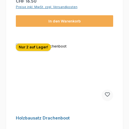
Regulärer Preis:
CHF 16.50
Preise inkl. MwSt. zzgl. Versandkosten
In den Warenkorb
Nur 2 auf Lager!
Holzbausatz Drachenboot