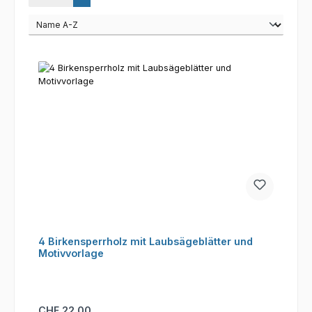
4 Birkensperrholz mit Laubsägeblätter und
Motivvorlage
Regulärer Preis:
CHF 22.00