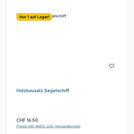
Nur 1 auf Lager!
Holzbausatz Segelschiff
Regulärer Preis:
CHF 16.50
Preise inkl. MwSt. zzgl. Versandkosten