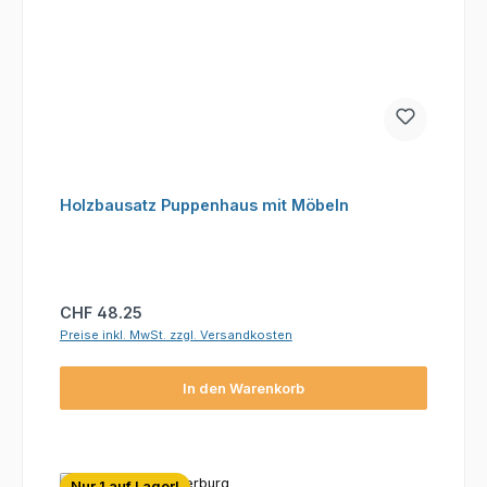
Holzbausatz Puppenhaus mit Möbeln
Regulärer Preis:
CHF 48.25
Preise inkl. MwSt. zzgl. Versandkosten
In den Warenkorb
Nur 1 auf Lager!