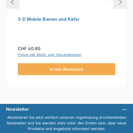
3-D Mobile Bienen und Käfer
Regulärer Preis:
CHF 40.85
Preise inkl. MwSt. zzgl. Versandkosten
In den Warenkorb
Newsletter
Abonnieren Sie jetzt einfach unseren regelmässig erscheinenden
Newsletter und Sie werden stets unter den Ersten sein, über neue
Produkte und Angebote informiert werden.