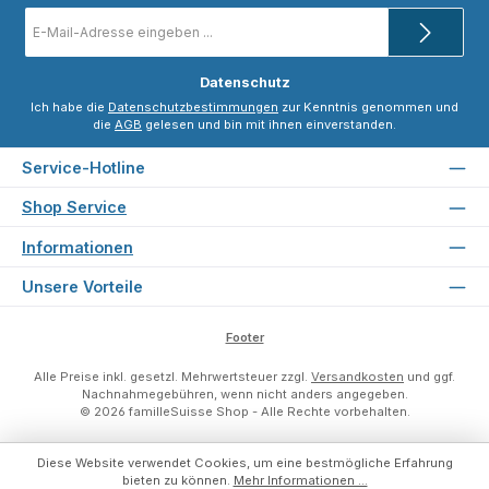
E-
Mail-
Adresse
*
Datenschutz
Ich habe die
Datenschutzbestimmungen
zur Kenntnis genommen und
die
AGB
gelesen und bin mit ihnen einverstanden.
Service-Hotline
Shop Service
Informationen
Unsere Vorteile
Footer
Alle Preise inkl. gesetzl. Mehrwertsteuer zzgl.
Versandkosten
und ggf.
Nachnahmegebühren, wenn nicht anders angegeben.
© 2026 familleSuisse Shop - Alle Rechte vorbehalten.
Diese Website verwendet Cookies, um eine bestmögliche Erfahrung
bieten zu können.
Mehr Informationen ...