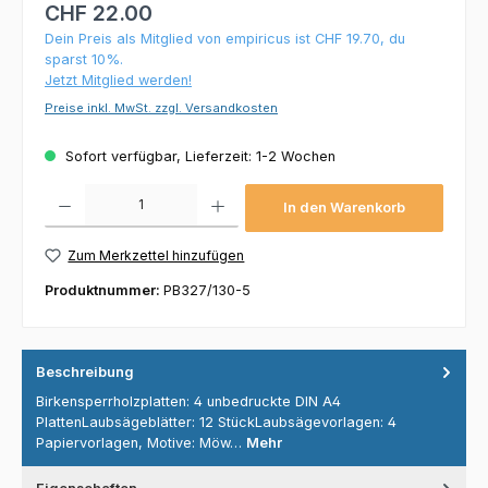
CHF 22.00
Dein Preis als Mitglied von empiricus ist CHF 19.70, du
sparst 10%.
Jetzt Mitglied werden!
Preise inkl. MwSt. zzgl. Versandkosten
Sofort verfügbar, Lieferzeit: 1-2 Wochen
Produkt Anzahl: Gib den gewünschten Wert ein oder benutze die Schaltflächen um die 
In den Warenkorb
Zum Merkzettel hinzufügen
Produktnummer:
PB327/130-5
Beschreibung
Birkensperrholzplatten: 4 unbedruckte DIN A4
PlattenLaubsägeblätter: 12 StückLaubsägevorlagen: 4
Papiervorlagen, Motive: Möw…
Mehr