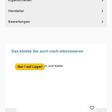
Eigenschaften
Hersteller
Bewertungen
Produktgalerie überspringen
Das könnte Sie auch noch interessieren
Nur 1 auf Lager!