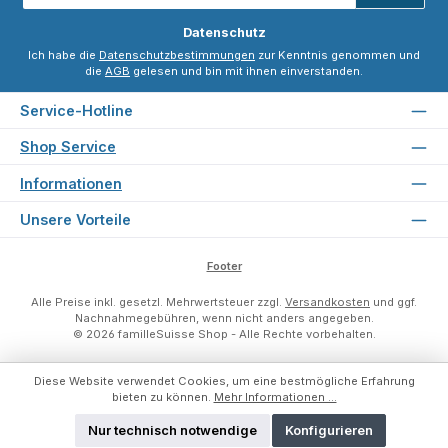
*
Datenschutz
Ich habe die
Datenschutzbestimmungen
zur Kenntnis genommen und
die
AGB
gelesen und bin mit ihnen einverstanden.
Service-Hotline
Shop Service
Informationen
Unsere Vorteile
Footer
Alle Preise inkl. gesetzl. Mehrwertsteuer zzgl.
Versandkosten
und ggf.
Nachnahmegebühren, wenn nicht anders angegeben.
© 2026 familleSuisse Shop - Alle Rechte vorbehalten.
Diese Website verwendet Cookies, um eine bestmögliche Erfahrung
bieten zu können.
Mehr Informationen ...
Nur technisch notwendige
Konfigurieren