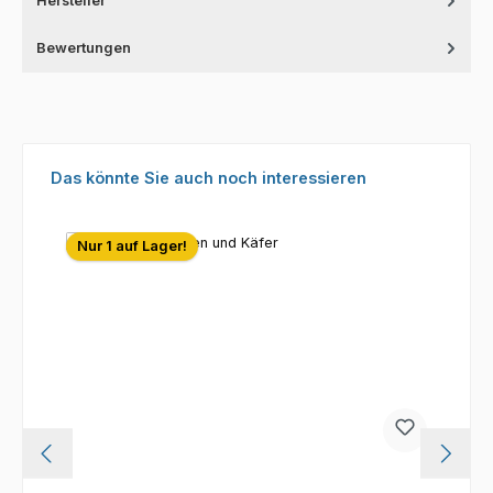
Hersteller
Bewertungen
Produktgalerie überspringen
Das könnte Sie auch noch interessieren
Nur 1 auf Lager!