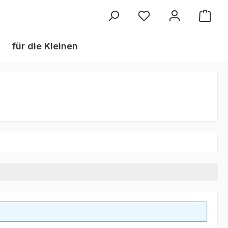
Du hast 0 Produkte au
für die Kleinen