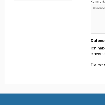
Komment
Datens
Ich hab
einvers
Die mit 