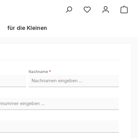
Du hast 0 Produkte au
für die Kleinen
Nachname
*