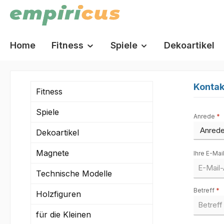
springen
Zur Hauptnavigation springen
Home
Fitness
Spiele
Dekoartikel
Kontak
Fitness
Spiele
Anrede
*
Dekoartikel
Magnete
Ihre E-Ma
Technische Modelle
Betreff
*
Holzfiguren
für die Kleinen