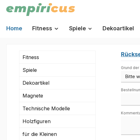
springen
Zur Hauptnavigation springen
Home
Fitness
Spiele
Dekoartikel
Rücks
Fitness
Grund der
Spiele
Dekoartikel
Bestellnu
Magnete
Technische Modelle
Kommenta
Holzfiguren
für die Kleinen