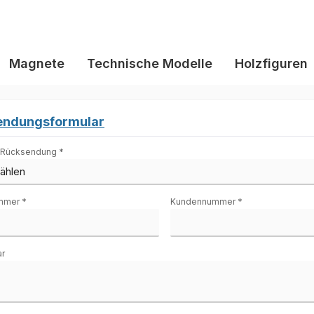
Magnete
Technische Modelle
Holzfiguren
endungsformular
 Rücksendung *
mmer *
Kundennummer *
r