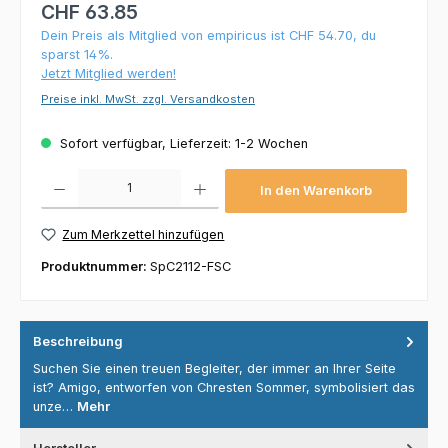
CHF 63.85
Dein Preis als Mitglied von empiricus ist CHF 54.70, du
sparst 14%.
Jetzt Mitglied werden!
Preise inkl. MwSt. zzgl. Versandkosten
Sofort verfügbar, Lieferzeit: 1-2 Wochen
Produkt Anzahl: Gib den gewünschten Wert ein oder benutze die Schaltflächen um die 
In den Warenkorb
Zum Merkzettel hinzufügen
Produktnummer:
SpC2112-FSC
Beschreibung
Suchen Sie einen treuen Begleiter, der immer an Ihrer Seite
ist? Amigo, entworfen von Chresten Sommer, symbolisiert das
unze…
Mehr