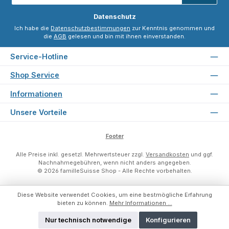
*
Datenschutz
Ich habe die
Datenschutzbestimmungen
zur Kenntnis genommen und
die
AGB
gelesen und bin mit ihnen einverstanden.
Service-Hotline
Shop Service
Informationen
Unsere Vorteile
Footer
Alle Preise inkl. gesetzl. Mehrwertsteuer zzgl.
Versandkosten
und ggf.
Nachnahmegebühren, wenn nicht anders angegeben.
© 2026 familleSuisse Shop - Alle Rechte vorbehalten.
Diese Website verwendet Cookies, um eine bestmögliche Erfahrung
bieten zu können.
Mehr Informationen ...
Nur technisch notwendige
Konfigurieren