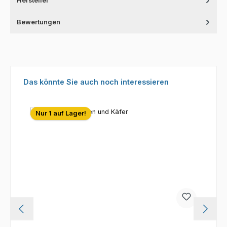
Hersteller
Bewertungen
Produktgalerie überspringen
Das könnte Sie auch noch interessieren
Nur 1 auf Lager!