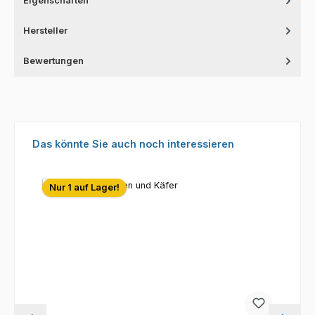
Eigenschaften
Hersteller
Bewertungen
Produktgalerie überspringen
Das könnte Sie auch noch interessieren
Nur 1 auf Lager!