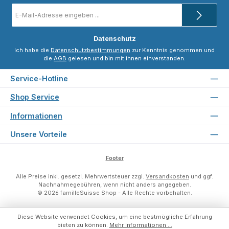
E-
Mail-
Adresse
*
Datenschutz
Ich habe die
Datenschutzbestimmungen
zur Kenntnis genommen und
die
AGB
gelesen und bin mit ihnen einverstanden.
Service-Hotline
Shop Service
Informationen
Unsere Vorteile
Footer
Alle Preise inkl. gesetzl. Mehrwertsteuer zzgl.
Versandkosten
und ggf.
Nachnahmegebühren, wenn nicht anders angegeben.
© 2026 familleSuisse Shop - Alle Rechte vorbehalten.
Diese Website verwendet Cookies, um eine bestmögliche Erfahrung
bieten zu können.
Mehr Informationen ...