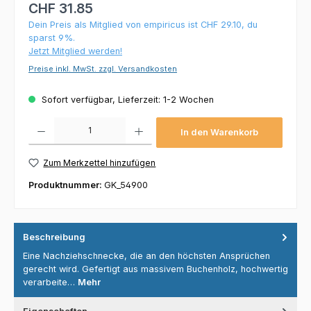
CHF 31.85
Dein Preis als Mitglied von empiricus ist CHF 29.10, du
sparst 9%.
Jetzt Mitglied werden!
Preise inkl. MwSt. zzgl. Versandkosten
Sofort verfügbar, Lieferzeit: 1-2 Wochen
Produkt Anzahl: Gib den gewünschten Wert ein oder benutze die Schaltflächen um die 
In den Warenkorb
Zum Merkzettel hinzufügen
Produktnummer:
GK_54900
Beschreibung
Eine Nachziehschnecke, die an den höchsten Ansprüchen
gerecht wird. Gefertigt aus massivem Buchenholz, hochwertig
verarbeite…
Mehr