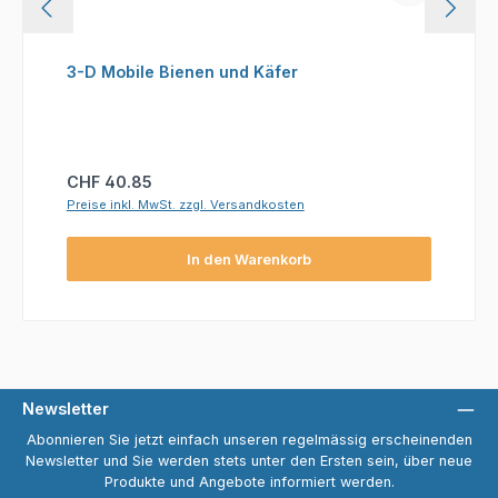
3-D Mobile Bienen und Käfer
Regulärer Preis:
CHF 40.85
Preise inkl. MwSt. zzgl. Versandkosten
In den Warenkorb
Newsletter
Abonnieren Sie jetzt einfach unseren regelmässig erscheinenden
Newsletter und Sie werden stets unter den Ersten sein, über neue
Produkte und Angebote informiert werden.