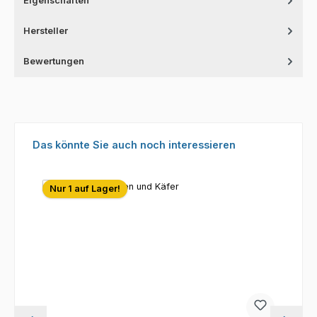
Eigenschaften
Hersteller
Bewertungen
Produktgalerie überspringen
Das könnte Sie auch noch interessieren
Nur 1 auf Lager!