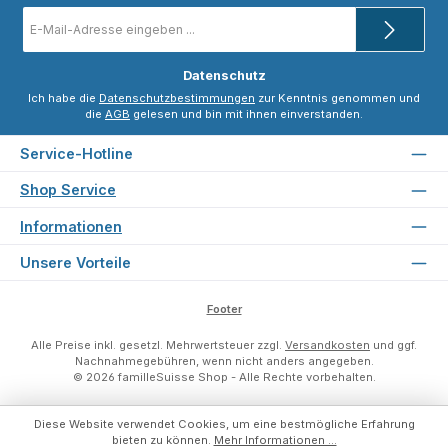
E-
Mail-
Adresse
*
Datenschutz
Ich habe die
Datenschutzbestimmungen
zur Kenntnis genommen und
die
AGB
gelesen und bin mit ihnen einverstanden.
Service-Hotline
Shop Service
Informationen
Unsere Vorteile
Footer
Alle Preise inkl. gesetzl. Mehrwertsteuer zzgl.
Versandkosten
und ggf.
Nachnahmegebühren, wenn nicht anders angegeben.
© 2026 familleSuisse Shop - Alle Rechte vorbehalten.
Diese Website verwendet Cookies, um eine bestmögliche Erfahrung
bieten zu können.
Mehr Informationen ...