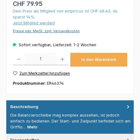
CHF 79.95
Dein Preis als Mitglied von empiricus ist CHF 68.40, du
sparst 14%.
Jetzt Mitglied werden!
Preise inkl. MwSt. zzgl. Versandkosten
Sofort verfügbar, Lieferzeit: 1-2 Wochen
Produkt Anzahl: Gib den gewünschten Wert ein oder benutze die Schaltflächen um die 
In den Warenkorb
Zum Merkzettel hinzufügen
Produktnummer:
ER46374
Beschreibung
Die Balancierscheibe mag komplex aussehen, ist jedoch
einfach zu bedienen. Der Start- und Zielpunkt befindet sich am
Grifflo…
Mehr