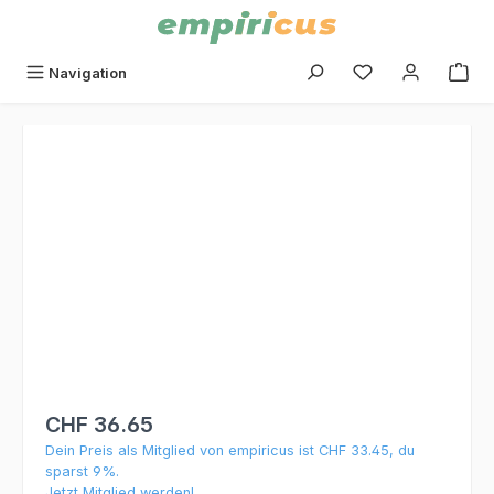
alt springen
Du hast 0 Produk
Navigation
Bildergalerie überspringen
CHF 36.65
Dein Preis als Mitglied von empiricus ist CHF 33.45, du
sparst 9%.
Jetzt Mitglied werden!