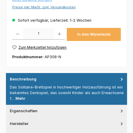
Preise inkl. MwSt. zzgl. Versandkosten
Sofort verfügbar, Lieferzeit: 1-2 Wochen
Produkt Anzahl: Gib den gewünschten Wert ein oder benutze die Schaltflächen um die 
In den Warenkorb
Zum Merkzettel hinzufügen
Produktnummer:
AP308-N
Beschreibung
Das Solitaire-Brettspiel in hochwertiger Holzausführung ist ein
bekanntes Denkspiel, das sowohl Kinder als auch Erwachsene
f…
Mehr
Eigenschaften
Hersteller