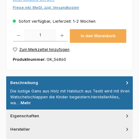
Preise inkl. MwSt. zzgl. Versandkosten
Sofort verfügbar, Lieferzeit: 1-2 Wochen
Produkt Anzahl: Gib den gewünschten Wert ein oder benutze die Schaltflächen um die 
In den Warenkorb
Zum Merkzettel hinzufügen
Produktnummer:
GK_54860
Beschreibung
Die lustige Gans aus Holz mit Halstuch aus Textil wird mit ihren
Watschelschlappen die Kinder begeistern.HerstellerAlles,
wa…
Mehr
Eigenschaften
Hersteller