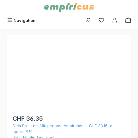
alt springen
Du hast 0 Produk
Navigation
Bildergalerie überspringen
CHF 36.35
Dein Preis als Mitglied von empiricus ist CHF 33.15, du
sparst 9%.
Jetzt Mitglied werden!