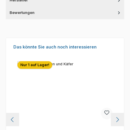
Hersteller
Bewertungen
Produktgalerie überspringen
Das könnte Sie auch noch interessieren
Nur 1 auf Lager!