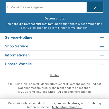
E-
Mail-
Adresse
*
Datenschutz
Ich habe die
Datenschutzbestimmungen
zur Kenntnis genommen und
die
AGB
gelesen und bin mit ihnen einverstanden.
Service-Hotline
Shop Service
Informationen
Unsere Vorteile
Footer
Alle Preise inkl. gesetzl. Mehrwertsteuer zzgl.
Versandkosten
und ggf.
Nachnahmegebühren, wenn nicht anders angegeben.
© 2026 familleSuisse Shop - Alle Rechte vorbehalten.
Diese Website verwendet Cookies, um eine bestmögliche Erfahrung
bieten zu können.
Mehr Informationen ...