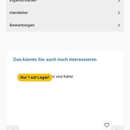
Eigenschaften
Hersteller
Bewertungen
Produktgalerie überspringen
Das könnte Sie auch noch interessieren
Nur 1 auf Lager!