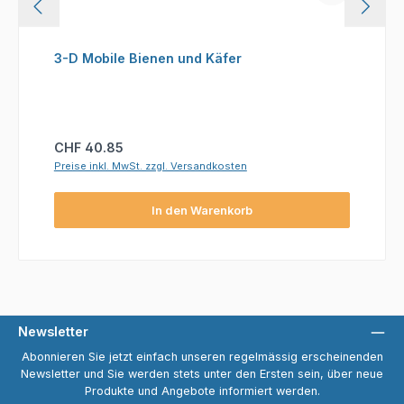
3-D Mobile Bienen und Käfer
Regulärer Preis:
CHF 40.85
Preise inkl. MwSt. zzgl. Versandkosten
In den Warenkorb
Newsletter
Abonnieren Sie jetzt einfach unseren regelmässig erscheinenden
Newsletter und Sie werden stets unter den Ersten sein, über neue
Produkte und Angebote informiert werden.