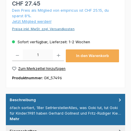
CHF 27.45
Dein Preis als Mitglied von empiricus ist CHF 25.15, du
sparst 8%.
Jetzt Mitglied werden!
Preise inkl. MwSt. zzgl. Versandkosten
Sofort verfügbar, Lieferzeit: 1-2 Wochen
Produkt Anzahl: Gib den gewünschten Wert ein oder benutze die Schaltflächen um die 
In den Warenkorb
Zum Merkzettel hinzufügen
Produktnummer:
GK_57496
Beschreibung
6fach sortiert, 18er SetHerstellerAlles, was Goki tut, tut Goki
für Kinder.1981 haben Gerhard Gollnest und Fritz-Rüdiger Kie…
Mehr