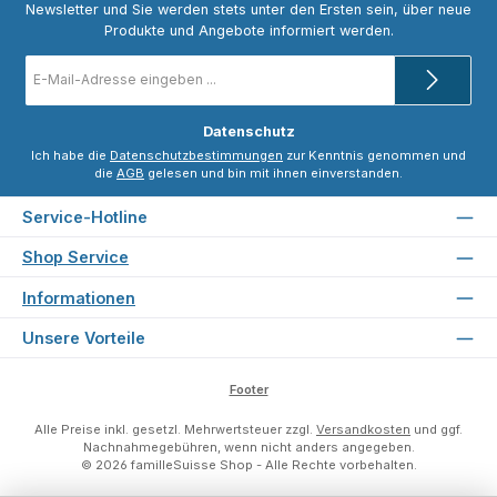
Newsletter und Sie werden stets unter den Ersten sein, über neue
Produkte und Angebote informiert werden.
E-
Mail-
Adresse
*
Datenschutz
Ich habe die
Datenschutzbestimmungen
zur Kenntnis genommen und
die
AGB
gelesen und bin mit ihnen einverstanden.
Service-Hotline
Shop Service
Informationen
Unsere Vorteile
Footer
Alle Preise inkl. gesetzl. Mehrwertsteuer zzgl.
Versandkosten
und ggf.
Nachnahmegebühren, wenn nicht anders angegeben.
© 2026 familleSuisse Shop - Alle Rechte vorbehalten.