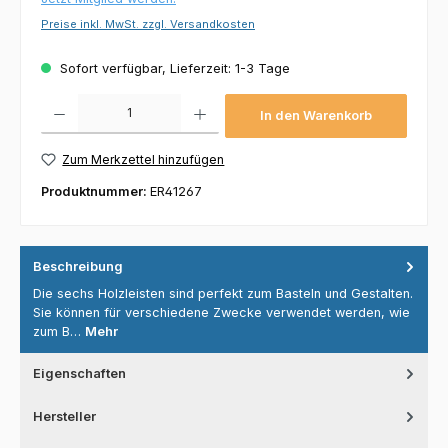
Preise inkl. MwSt. zzgl. Versandkosten
Sofort verfügbar, Lieferzeit: 1-3 Tage
Produkt Anzahl: Gib den gewünschten Wert ein oder benutze die Schaltflächen um die 
In den Warenkorb
Zum Merkzettel hinzufügen
Produktnummer:
ER41267
Beschreibung
Die sechs Holzleisten sind perfekt zum Basteln und Gestalten.
Sie können für verschiedene Zwecke verwendet werden, wie
zum B…
Mehr
Eigenschaften
Hersteller