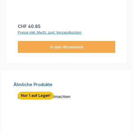
Regulärer Preis:
CHF 40.85
Preise inkl. MwSt. zzgl. Versandkosten
In den Warenkorb
Produktgalerie überspringen
Ähnliche Produkte
Nur 1 auf Lager!