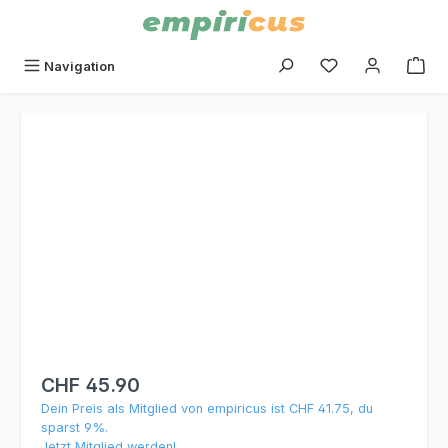
alt springen
Du hast 0 Produk
Navigation
Bildergalerie überspringen
CHF 45.90
Dein Preis als Mitglied von empiricus ist CHF 41.75, du
sparst 9%.
Jetzt Mitglied werden!