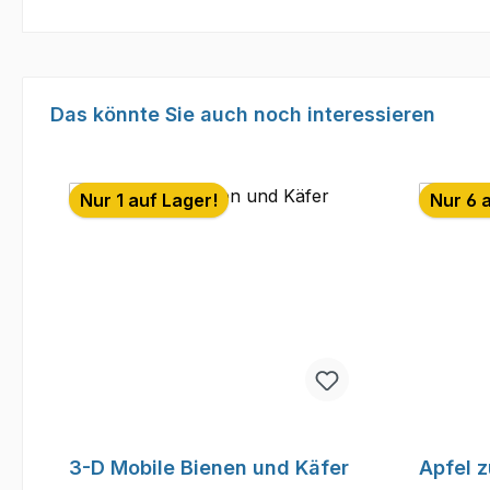
Produktgalerie überspringen
Das könnte Sie auch noch interessieren
Nur 1 auf Lager!
Nur 6 
3-D Mobile Bienen und Käfer
Apfel 