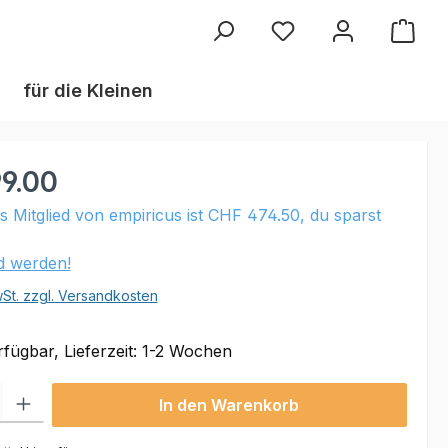
Du hast 0 Produkte au
für die Kleinen
9.00
ls Mitglied von empiricus ist CHF 474.50, du sparst
ed werden!
wSt. zzgl. Versandkosten
fügbar, Lieferzeit: 1-2 Wochen
 Gib den gewünschten Wert ein oder benutze die Schaltflächen um die Anzahl
In den Warenkorb