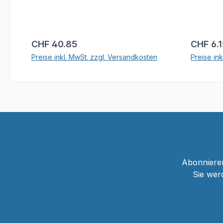
Regulärer Preis:
Reguläre
CHF 40.85
CHF 6.
Preise inkl. MwSt. zzgl. Versandkosten
Preise in
In den Warenkorb
Abonnieren
Sie wer