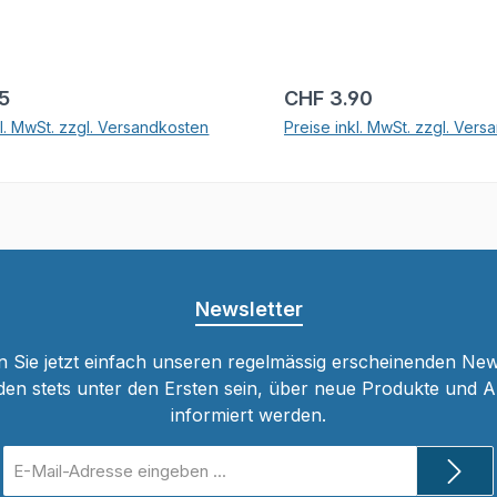
r Preis:
Regulärer Preis:
15
CHF 3.90
kl. MwSt. zzgl. Versandkosten
Preise inkl. MwSt. zzgl. Ver
In den Warenkorb
In den Warenkor
Newsletter
 Sie jetzt einfach unseren regelmässig erscheinenden New
den stets unter den Ersten sein, über neue Produkte und 
informiert werden.
E-
Mail-
Adresse