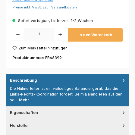
Preise inkl. MwSt. zzgl. Versandkosten
Sofort verfügbar, Lieferzeit: 1-2 Wochen
Produkt Anzahl: Gib den gewünschten Wert ein oder benutze die Schaltflächen um die 
In den Warenkorb
Zum Merkzettel hinzufügen
Produktnummer:
ER46399
Beschreibung
Die Hühnerleiter ist ein vielseitiges Balanciergerät, das die
Links-Rechts-Koordination fördert. Beim Balancieren auf den
sc…
Mehr
Eigenschaften
Hersteller