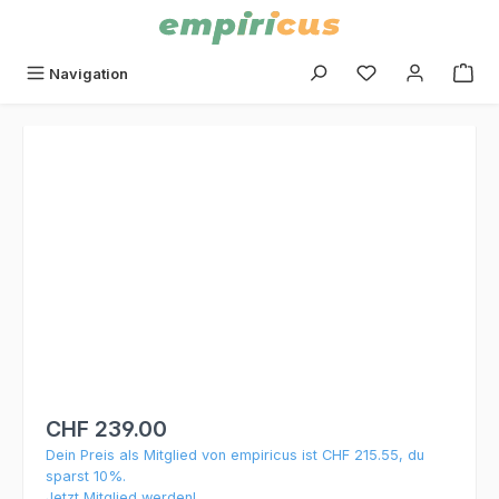
alt springen
Du hast 0 Produk
Navigation
Bildergalerie überspringen
CHF 239.00
Dein Preis als Mitglied von empiricus ist CHF 215.55, du
sparst 10%.
Jetzt Mitglied werden!