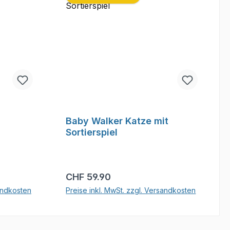
Baby Walker Katze mit
Sortierspiel
Regulärer Preis:
CHF 59.90
sandkosten
Preise inkl. MwSt. zzgl. Versandkosten
b
In den Warenkorb