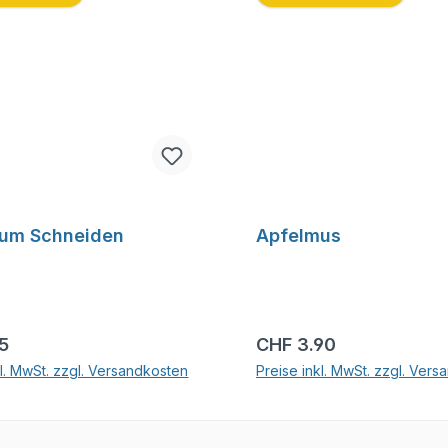
zum Schneiden
Apfelmus
r Preis:
Regulärer Preis:
15
CHF 3.90
kl. MwSt. zzgl. Versandkosten
Preise inkl. MwSt. zzgl. Ver
In den Warenkorb
In den Warenkor