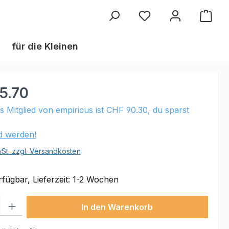
Du hast 0 Produkte au
für die Kleinen
5.70
ls Mitglied von empiricus ist CHF 90.30, du sparst
ed werden!
wSt. zzgl. Versandkosten
fügbar, Lieferzeit: 1-2 Wochen
 Gib den gewünschten Wert ein oder benutze die Schaltflächen um die Anzahl
In den Warenkorb