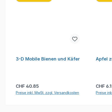
3-D Mobile Bienen und Käfer
Apfel 
Regulärer Preis:
Reguläre
CHF 40.85
CHF 6.
Preise inkl. MwSt. zzgl. Versandkosten
Preise in
In den Warenkorb