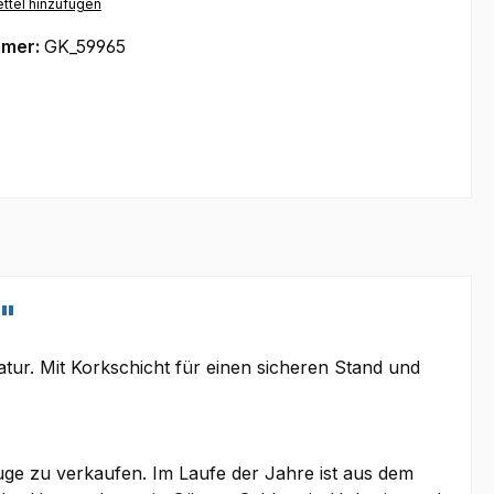
ttel hinzufügen
mmer:
GK_59965
h"
latur. Mit Korkschicht für einen sicheren Stand und
euge zu verkaufen. Im Laufe der Jahre ist aus dem