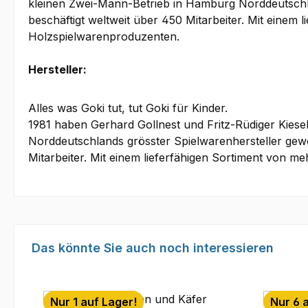
kleinen Zwei-Mann-Betrieb in Hamburg Norddeutschla
beschäftigt weltweit über 450 Mitarbeiter. Mit einem 
Holzspielwarenproduzenten.
Hersteller:
Alles was Goki tut, tut Goki für Kinder.
1981 haben Gerhard Gollnest und Fritz-Rüdiger Kies
Norddeutschlands grösster Spielwarenhersteller gewo
Mitarbeiter. Mit einem lieferfähigen Sortiment von m
Produktgalerie überspringen
Das könnte Sie auch noch interessieren
Nur 1 auf Lager!
Nur 6 