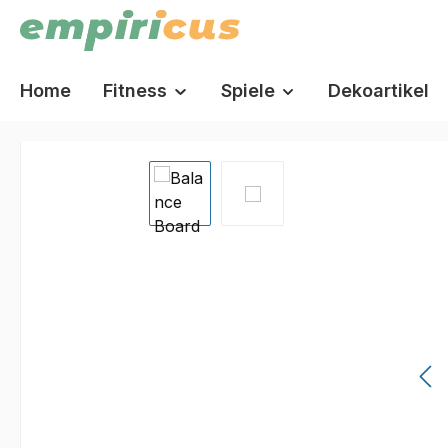
springen
Zur Hauptnavigation springen
Home
Fitness
Spiele
Dekoartikel
Bildergalerie überspringen