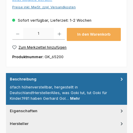
Preise inkl. MwSt. zzgl. Versandkosten
Sofort verfügbar, Lieferzeit: 1-2 Wochen
Produkt Anzahl: Gib den gewünschten Wert ein oder benutze die Schaltflächen um die 
In den Warenkorb
Zum Merkzettel hinzufügen
Produktnummer:
GK_65200
Beschreibung
6fach höhenverstellbar, hergestellt in
Deutschland!HerstellerAlles, was Goki tut, tut Goki für
Kinder.1981 haben Gerhard Gol…
Mehr
Eigenschaften
Hersteller