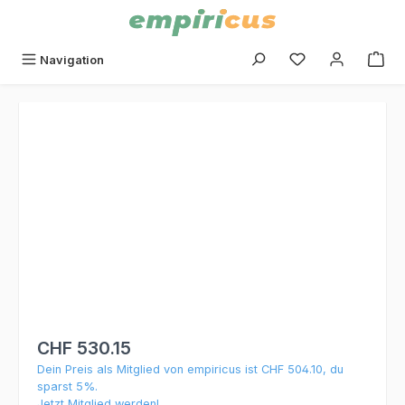
alt springen
Du hast 0 Produk
Navigation
Bildergalerie überspringen
CHF 530.15
Dein Preis als Mitglied von empiricus ist CHF 504.10, du
sparst 5%.
Jetzt Mitglied werden!