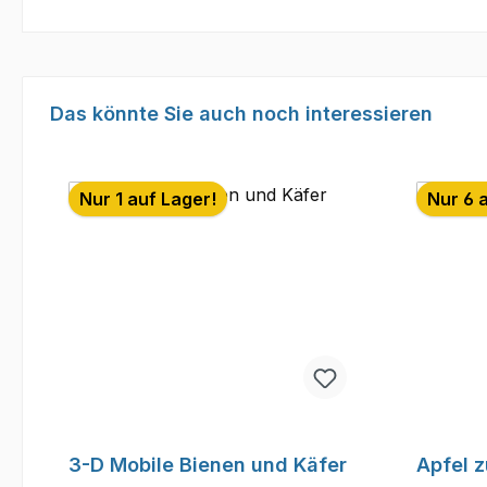
Produktgalerie überspringen
Das könnte Sie auch noch interessieren
Nur 1 auf Lager!
Nur 6 
3-D Mobile Bienen und Käfer
Apfel 