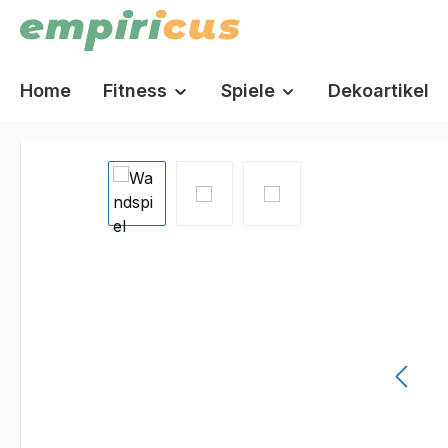
springen
Zur Hauptnavigation springen
Home
Fitness
Spiele
Dekoartikel
Bildergalerie überspringen