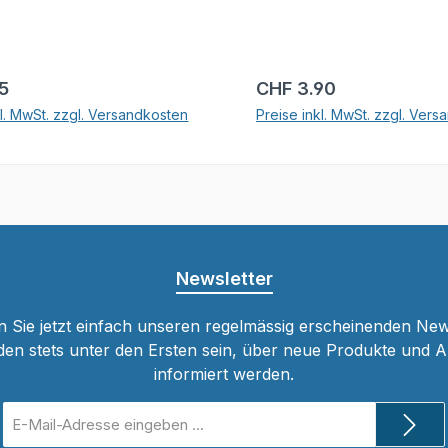
r Preis:
Regulärer Preis:
15
CHF 3.90
kl. MwSt. zzgl. Versandkosten
Preise inkl. MwSt. zzgl. Ver
In den Warenkorb
In den Warenkor
Newsletter
 Sie jetzt einfach unseren regelmässig erscheinenden New
den stets unter den Ersten sein, über neue Produkte und 
informiert werden.
E-
Mail-
Adresse