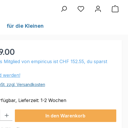
Du hast 0 Produkte au
für die Kleinen
9.00
ls Mitglied von empiricus ist CHF 152.55, du sparst
ed werden!
wSt. zzgl. Versandkosten
fügbar, Lieferzeit: 1-2 Wochen
 Gib den gewünschten Wert ein oder benutze die Schaltflächen um die Anzahl
In den Warenkorb