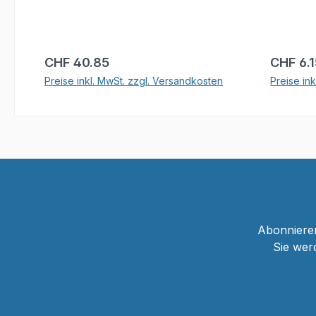
Regulärer Preis:
Reguläre
CHF 40.85
CHF 6.
Preise inkl. MwSt. zzgl. Versandkosten
Preise in
In den Warenkorb
Abonnieren
Sie wer