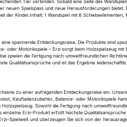
chenden Tier verbinden. Sobald eine Seite des Wandspiels ri
 neuen Spielspass und neue Herausforderungen bietet. Das
it der Kinder.Inhalt: 1 Wandspiel mit 8 Schiebeelementen,
 eine spannende Entdeckungsreise. Die Produkte sind spezi
e- oder Motorikspiele – Erzi sorgt beim Holzspielzeug mit
i spielen die Fertigung nach umweltfreundlichen Richtlinie
hste Qualitätsansprüche und ist das Ergebnis leidenschaftli
achsene zu einer aufregenden Entdeckungsreise ein. Unsere 
zobst, Kaufladenzubehör, Balance- oder Motorikspiele hand
Holzspielzeug. Sowohl die Fertigung nach umweltfreundlic
s einzelne Erzi-Produkt erfüllt höchste Qualitätsansprüche 
ge Erzi-Spielwelt und überzeugen Sie sich von der herausrag