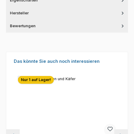
Eigenschaften
Hersteller
Bewertungen
Produktgalerie überspringen
Das könnte Sie auch noch interessieren
Nur 1 auf Lager!