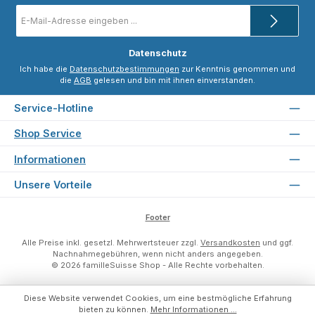
E-
Mail-
Adresse
*
Datenschutz
Ich habe die
Datenschutzbestimmungen
zur Kenntnis genommen und
die
AGB
gelesen und bin mit ihnen einverstanden.
Service-Hotline
Shop Service
Informationen
Unsere Vorteile
Footer
Alle Preise inkl. gesetzl. Mehrwertsteuer zzgl.
Versandkosten
und ggf.
Nachnahmegebühren, wenn nicht anders angegeben.
© 2026 familleSuisse Shop - Alle Rechte vorbehalten.
Diese Website verwendet Cookies, um eine bestmögliche Erfahrung
bieten zu können.
Mehr Informationen ...