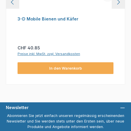
3-D Mobile Bienen und Käfer
Regulärer Preis:
CHF 40.85
Preise inkl. MwSt. zzgl. Versandkosten
In den Warenkorb
Newsletter
Abonnieren Sie jetzt einfach unseren regelmässig erscheinenden
Newsletter und Sie werden stets unter den Ersten sein, über neue
Produkte und Angebote informiert werden.