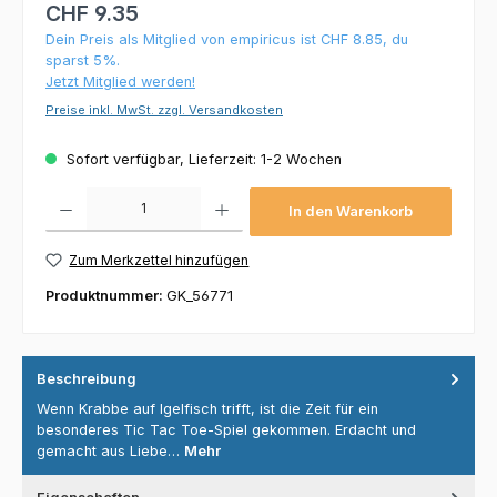
CHF 9.35
Dein Preis als Mitglied von empiricus ist CHF 8.85, du
sparst 5%.
Jetzt Mitglied werden!
Preise inkl. MwSt. zzgl. Versandkosten
Sofort verfügbar, Lieferzeit: 1-2 Wochen
Produkt Anzahl: Gib den gewünschten Wert ein oder benutze die Schaltflächen um die 
In den Warenkorb
Zum Merkzettel hinzufügen
Produktnummer:
GK_56771
Beschreibung
Wenn Krabbe auf Igelfisch trifft, ist die Zeit für ein
besonderes Tic Tac Toe-Spiel gekommen. Erdacht und
gemacht aus Liebe…
Mehr