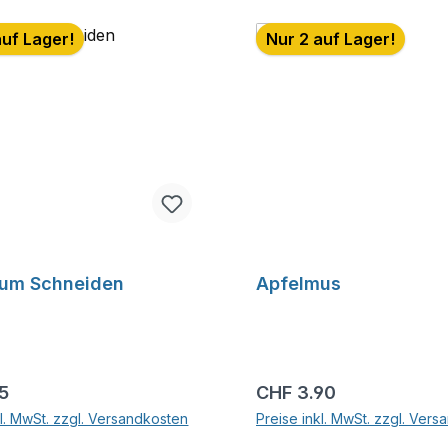
auf Lager!
Nur 2 auf Lager!
zum Schneiden
Apfelmus
r Preis:
Regulärer Preis:
15
CHF 3.90
kl. MwSt. zzgl. Versandkosten
Preise inkl. MwSt. zzgl. Ver