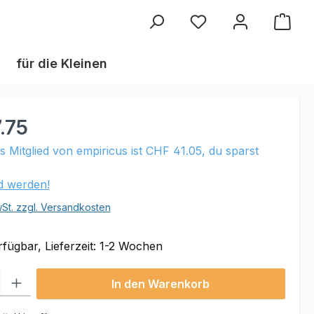
Du hast 0 Produkte au
für die Kleinen
.75
ls Mitglied von empiricus ist CHF 41.05, du sparst
ed werden!
wSt. zzgl. Versandkosten
fügbar, Lieferzeit: 1-2 Wochen
 Gib den gewünschten Wert ein oder benutze die Schaltflächen um die Anzahl
In den Warenkorb