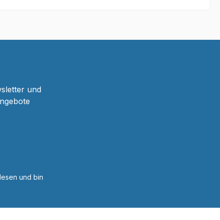
b
In den Warenkorb
sletter und
Angebote
esen und bin