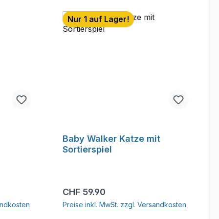
Nur 1 auf Lager!
Baby Walker Katze mit
Sortierspiel
Regulärer Preis:
CHF 59.90
sandkosten
Preise inkl. MwSt. zzgl. Versandkosten