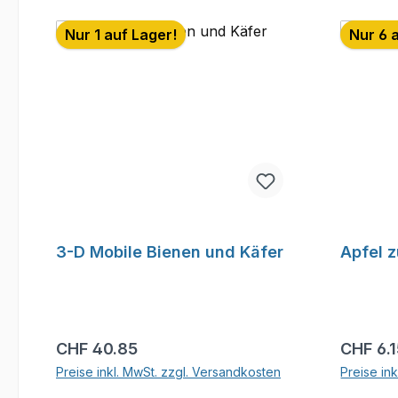
Nur 1 auf Lager!
Nur 6 
3-D Mobile Bienen und Käfer
Apfel 
Regulärer Preis:
Reguläre
CHF 40.85
CHF 6.
Preise inkl. MwSt. zzgl. Versandkosten
Preise in