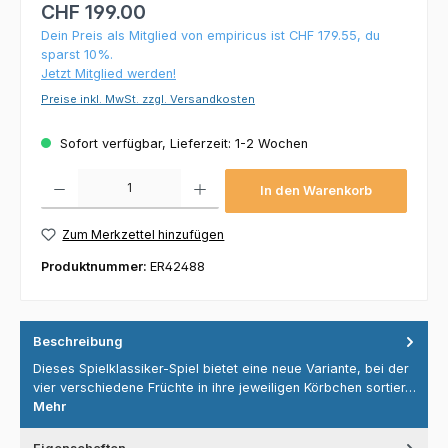
CHF 199.00
Dein Preis als Mitglied von empiricus ist CHF 179.55, du
sparst 10%.
Jetzt Mitglied werden!
Preise inkl. MwSt. zzgl. Versandkosten
Sofort verfügbar, Lieferzeit: 1-2 Wochen
Produkt Anzahl: Gib den gewünschten Wert ein oder benutze die Schaltflächen um die 
In den Warenkorb
Zum Merkzettel hinzufügen
Produktnummer:
ER42488
Beschreibung
Dieses Spielklassiker-Spiel bietet eine neue Variante, bei der
vier verschiedene Früchte in ihre jeweiligen Körbchen sortier…
Mehr