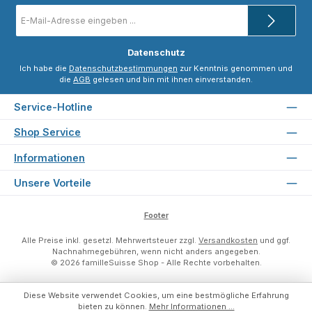
E-
Mail-
Adresse
*
Datenschutz
Ich habe die
Datenschutzbestimmungen
zur Kenntnis genommen und
die
AGB
gelesen und bin mit ihnen einverstanden.
Service-Hotline
Shop Service
Informationen
Unsere Vorteile
Footer
Alle Preise inkl. gesetzl. Mehrwertsteuer zzgl.
Versandkosten
und ggf.
Nachnahmegebühren, wenn nicht anders angegeben.
© 2026 familleSuisse Shop - Alle Rechte vorbehalten.
Diese Website verwendet Cookies, um eine bestmögliche Erfahrung
bieten zu können.
Mehr Informationen ...