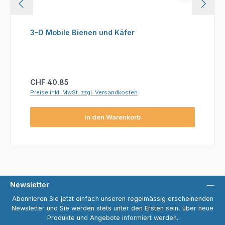
3-D Mobile Bienen und Käfer
Regulärer Preis:
CHF 40.85
Preise inkl. MwSt. zzgl. Versandkosten
In den Warenkorb
Newsletter
Abonnieren Sie jetzt einfach unseren regelmässig erscheinenden
Newsletter und Sie werden stets unter den Ersten sein, über neue
Produkte und Angebote informiert werden.