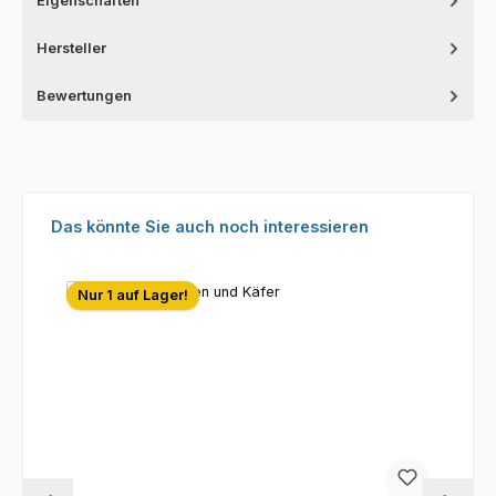
Eigenschaften
Hersteller
Bewertungen
Produktgalerie überspringen
Das könnte Sie auch noch interessieren
Nur 1 auf Lager!