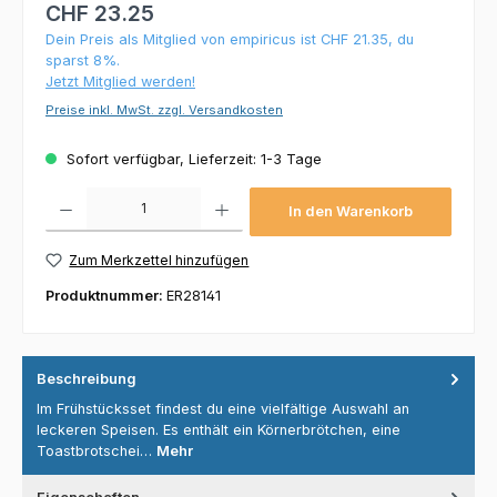
CHF 23.25
Dein Preis als Mitglied von empiricus ist CHF 21.35, du
sparst 8%.
Jetzt Mitglied werden!
Preise inkl. MwSt. zzgl. Versandkosten
Sofort verfügbar, Lieferzeit: 1-3 Tage
Produkt Anzahl: Gib den gewünschten Wert ein oder benutze die Schaltflächen um die 
In den Warenkorb
Zum Merkzettel hinzufügen
Produktnummer:
ER28141
Beschreibung
Im Frühstücksset findest du eine vielfältige Auswahl an
leckeren Speisen. Es enthält ein Körnerbrötchen, eine
Toastbrotschei…
Mehr