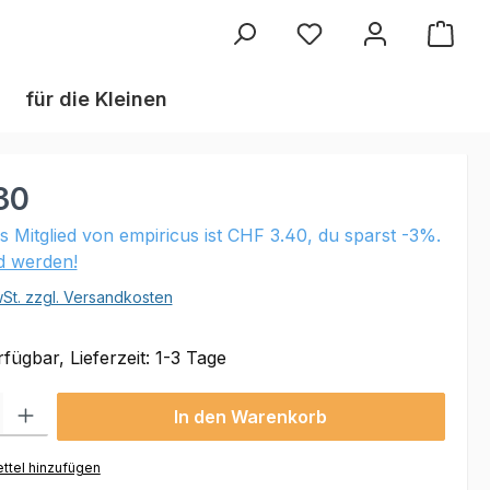
Du hast 0 Produkte au
für die Kleinen
30
ls Mitglied von empiricus ist CHF 3.40, du sparst -3%.
ed werden!
wSt. zzgl. Versandkosten
fügbar, Lieferzeit: 1-3 Tage
 Gib den gewünschten Wert ein oder benutze die Schaltflächen um die Anzahl
In den Warenkorb
ttel hinzufügen