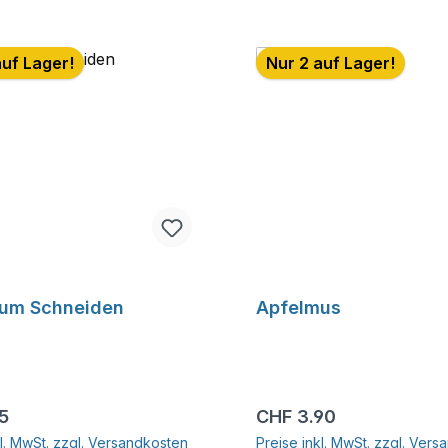
auf Lager!
Nur 2 auf Lager!
zum Schneiden
Apfelmus
r Preis:
Regulärer Preis:
15
CHF 3.90
kl. MwSt. zzgl. Versandkosten
Preise inkl. MwSt. zzgl. Ver