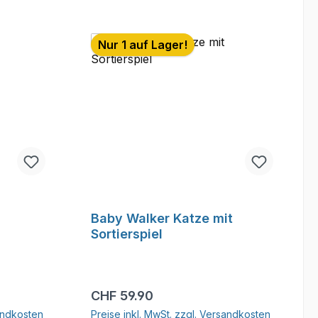
Nur 1 auf Lager!
Baby Walker Katze mit
Sortierspiel
Regulärer Preis:
CHF 59.90
sandkosten
Preise inkl. MwSt. zzgl. Versandkosten