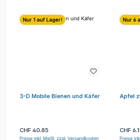
Nur 1 auf Lager!
Nur 6 
3-D Mobile Bienen und Käfer
Apfel 
Regulärer Preis:
Reguläre
CHF 40.85
CHF 6.
Preise inkl. MwSt. zzgl. Versandkosten
Preise in