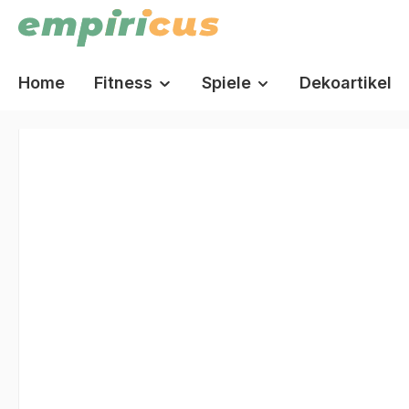
springen
Zur Hauptnavigation springen
Home
Fitness
Spiele
Dekoartikel
Bildergalerie überspringen