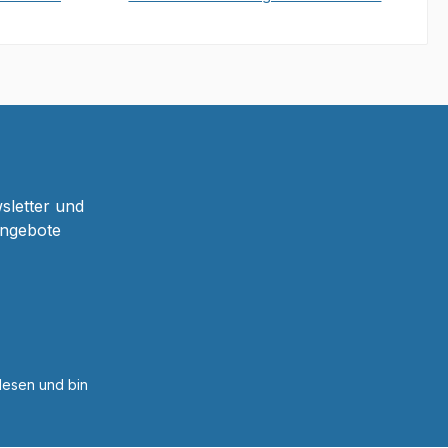
b
In den Warenkorb
sletter und
Angebote
esen und bin