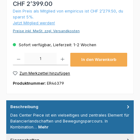
CHF 2’399.00
Dein Preis als Mitglied von empiricus ist CHF 2’279.50, du
sparst 5%.
Jetzt Mitglied werden!
Preise inkl. MwSt. zzgl. Versandkosten
Sofort verfügbar, Lieferzeit: 1-2 Wochen
Produkt Anzahl: Gib den gewünschten Wert ein oder benutze die Schaltflächen um die 
In den Warenkorb
Zum Merkzettel hinzufügen
Produktnummer:
ER46379
Beschreibung
Das Center Piece ist ein vielseitiges und zentrales Element für
Balancierlandschaften und Bewegungsparcours. In
Kombination…
Mehr