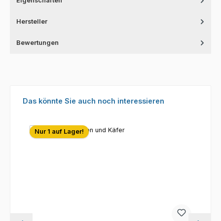
Eigenschaften
Hersteller
Bewertungen
Produktgalerie überspringen
Das könnte Sie auch noch interessieren
Nur 1 auf Lager!