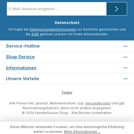
E-
Mail-
Adresse
*
Datenschutz
Ich habe die
Datenschutzbestimmungen
zur Kenntnis genommen und
die
AGB
gelesen und bin mit ihnen einverstanden.
Service-Hotline
Shop Service
Informationen
Unsere Vorteile
Footer
Alle Preise inkl. gesetzl. Mehrwertsteuer zzgl.
Versandkosten
und ggf.
Nachnahmegebühren, wenn nicht anders angegeben.
© 2026 familleSuisse Shop - Alle Rechte vorbehalten.
Diese Website verwendet Cookies, um eine bestmögliche Erfahrung
bieten zu können.
Mehr Informationen ...