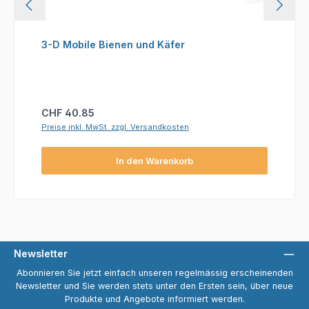
3-D Mobile Bienen und Käfer
Regulärer Preis:
CHF 40.85
Preise inkl. MwSt. zzgl. Versandkosten
In den Warenkorb
Newsletter
Abonnieren Sie jetzt einfach unseren regelmässig erscheinenden
Newsletter und Sie werden stets unter den Ersten sein, über neue
Produkte und Angebote informiert werden.