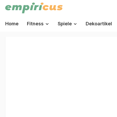
springen
Zur Hauptnavigation springen
Home
Fitness
Spiele
Dekoartikel
Bildergalerie überspringen