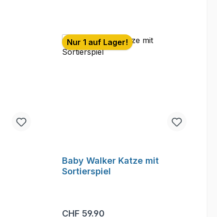
Nur 1 auf Lager!
Baby Walker Katze mit
Sortierspiel
Regulärer Preis:
CHF 59.90