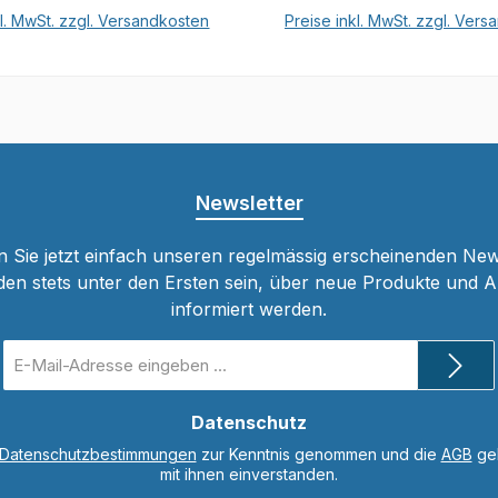
kl. MwSt. zzgl. Versandkosten
Preise inkl. MwSt. zzgl. Ver
In den Warenkorb
In den Warenkor
Newsletter
 Sie jetzt einfach unseren regelmässig erscheinenden New
den stets unter den Ersten sein, über neue Produkte und 
informiert werden.
E-
Mail-
Adresse
*
Datenschutz
Datenschutzbestimmungen
zur Kenntnis genommen und die
AGB
gel
mit ihnen einverstanden.