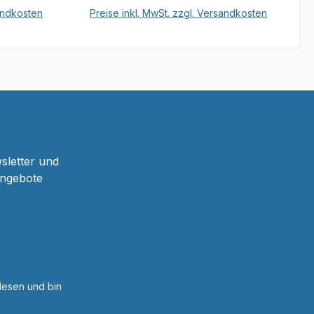
sandkosten
Preise inkl. MwSt. zzgl. Versandkosten
b
In den Warenkorb
sletter und
Angebote
esen und bin