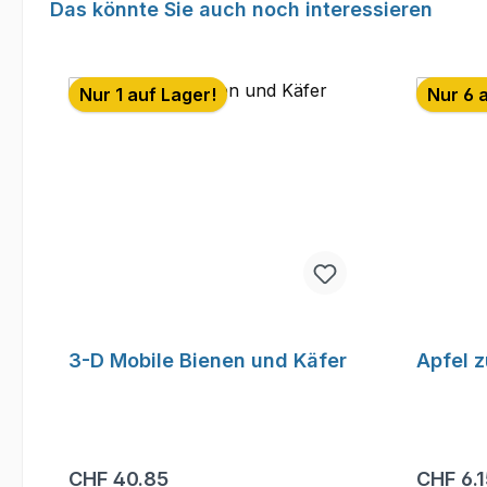
Produktgalerie überspringen
Das könnte Sie auch noch interessieren
Nur 1 auf Lager!
Nur 6 
3-D Mobile Bienen und Käfer
Apfel 
Regulärer Preis:
Reguläre
CHF 40.85
CHF 6.