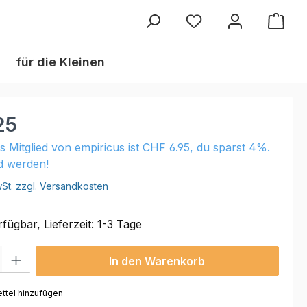
Du hast 0 Produkte au
für die Kleinen
25
ls Mitglied von empiricus ist CHF 6.95, du sparst 4%.
ed werden!
wSt. zzgl. Versandkosten
fügbar, Lieferzeit: 1-3 Tage
 Gib den gewünschten Wert ein oder benutze die Schaltflächen um die Anzahl
In den Warenkorb
ttel hinzufügen