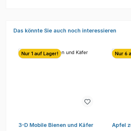
Produktgalerie überspringen
Das könnte Sie auch noch interessieren
Nur 1 auf Lager!
Nur 6 
3-D Mobile Bienen und Käfer
Apfel 