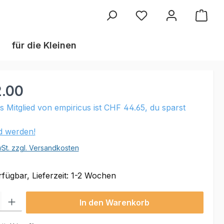
Du hast 0 Produkte au
für die Kleinen
.00
ls Mitglied von empiricus ist CHF 44.65, du sparst
ed werden!
wSt. zzgl. Versandkosten
fügbar, Lieferzeit: 1-2 Wochen
 Gib den gewünschten Wert ein oder benutze die Schaltflächen um die Anzahl
In den Warenkorb