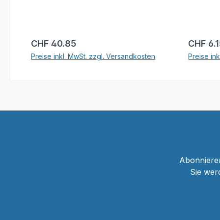
Regulärer Preis:
Reguläre
CHF 40.85
CHF 6.
Preise inkl. MwSt. zzgl. Versandkosten
Preise in
In den Warenkorb
Abonnieren
Sie wer