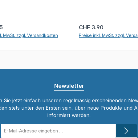
r Preis:
Regulärer Preis:
15
CHF 3.90
kl. MwSt. zzgl. Versandkosten
Preise inkl. MwSt. zzgl. Ver
In den Warenkorb
In den Warenkor
Newsletter
 Sie jetzt einfach unseren regelmässig erscheinenden New
den stets unter den Ersten sein, über neue Produkte und 
informiert werden.
E-
Mail-
Adresse