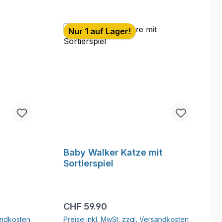
Nur 1 auf Lager!
Baby Walker Katze mit
Sortierspiel
Regulärer Preis:
CHF 59.90
sandkosten
Preise inkl. MwSt. zzgl. Versandkosten