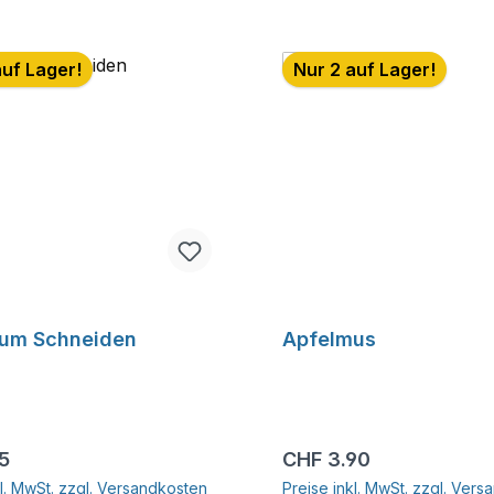
auf Lager!
Nur 2 auf Lager!
zum Schneiden
Apfelmus
r Preis:
Regulärer Preis:
15
CHF 3.90
kl. MwSt. zzgl. Versandkosten
Preise inkl. MwSt. zzgl. Ver