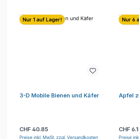
Nur 1 auf Lager!
Nur 6 
3-D Mobile Bienen und Käfer
Apfel 
Regulärer Preis:
Reguläre
CHF 40.85
CHF 6.
Preise inkl. MwSt. zzgl. Versandkosten
Preise in