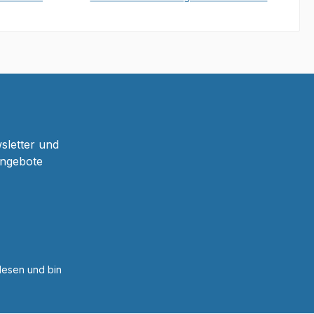
b
In den Warenkorb
sletter und
Angebote
esen und bin