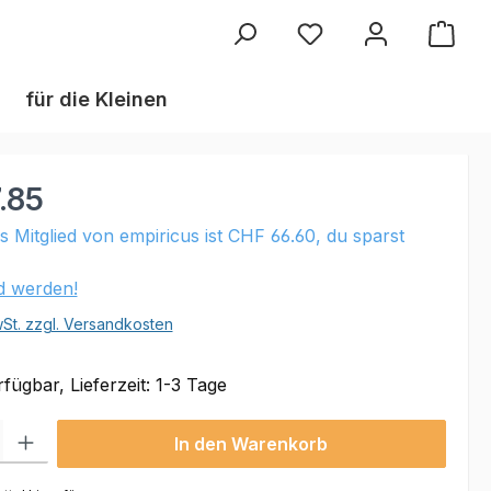
Du hast 0 Produkte au
für die Kleinen
.85
ls Mitglied von empiricus ist CHF 66.60, du sparst
ed werden!
wSt. zzgl. Versandkosten
fügbar, Lieferzeit: 1-3 Tage
 Gib den gewünschten Wert ein oder benutze die Schaltflächen um die Anzahl
In den Warenkorb