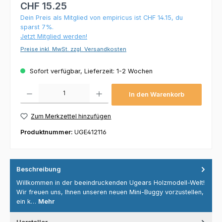
CHF 15.25
Dein Preis als Mitglied von empiricus ist CHF 14.15, du
sparst 7%.
Jetzt Mitglied werden!
Preise inkl. MwSt. zzgl. Versandkosten
Sofort verfügbar, Lieferzeit: 1-2 Wochen
Produkt Anzahl: Gib den gewünschten Wert ein oder benutze die Schaltflächen um die 
In den Warenkorb
Zum Merkzettel hinzufügen
Produktnummer:
UGE412116
Beschreibung
Willkommen in der beeindruckenden Ugears Holzmodell-Welt!
Wir freuen uns, Ihnen unseren neuen Mini-Buggy vorzustellen,
ein k…
Mehr