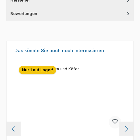
Hersteller
Bewertungen
Produktgalerie überspringen
Das könnte Sie auch noch interessieren
Nur 1 auf Lager!