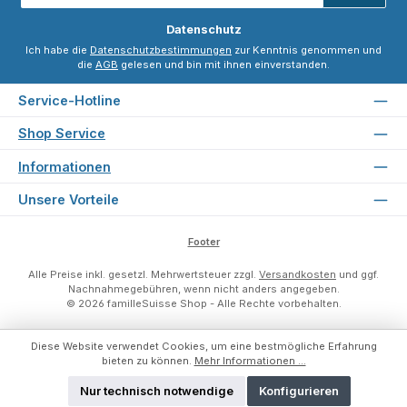
*
Datenschutz
Ich habe die
Datenschutzbestimmungen
zur Kenntnis genommen und
die
AGB
gelesen und bin mit ihnen einverstanden.
Service-Hotline
Shop Service
Informationen
Unsere Vorteile
Footer
Alle Preise inkl. gesetzl. Mehrwertsteuer zzgl.
Versandkosten
und ggf.
Nachnahmegebühren, wenn nicht anders angegeben.
© 2026 familleSuisse Shop - Alle Rechte vorbehalten.
Diese Website verwendet Cookies, um eine bestmögliche Erfahrung
bieten zu können.
Mehr Informationen ...
Nur technisch notwendige
Konfigurieren