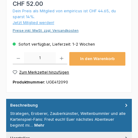
CHF 52.00
Dein Preis als Mitglied von empiricus ist CHF 44.65, du
sparst 14%.
Jetzt Mitglied werden!
Preise inkl. MwSt. zzgl. Versandkosten
Sofort verfügbar, Lieferzeit: 1-2 Wochen
Produkt Anzahl: Gib den gewünschten Wert ein oder benutze die Schaltflächen um die 
In den Warenkorb
Zum Merkzettel hinzufügen
Produktnummer:
UGE412090
Beschreibung
Strategen, Eroberer, Zauberkünstler, Weltenbummler und alle
Kartenspiel-Fans: Freut euch! Euer nächstes Abenteuer
beginnt mi…
Mehr