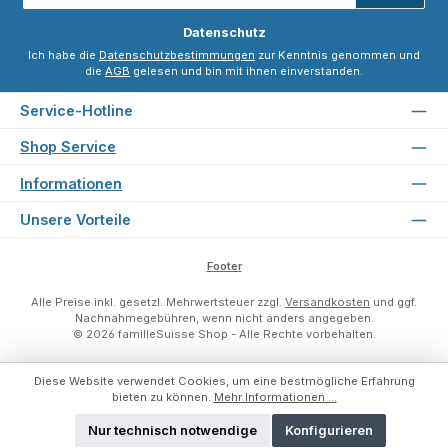
*
Datenschutz
Ich habe die
Datenschutzbestimmungen
zur Kenntnis genommen und
die
AGB
gelesen und bin mit ihnen einverstanden.
Service-Hotline
Shop Service
Informationen
Unsere Vorteile
Footer
Alle Preise inkl. gesetzl. Mehrwertsteuer zzgl.
Versandkosten
und ggf.
Nachnahmegebühren, wenn nicht anders angegeben.
© 2026 familleSuisse Shop - Alle Rechte vorbehalten.
Diese Website verwendet Cookies, um eine bestmögliche Erfahrung
bieten zu können.
Mehr Informationen ...
Nur technisch notwendige
Konfigurieren