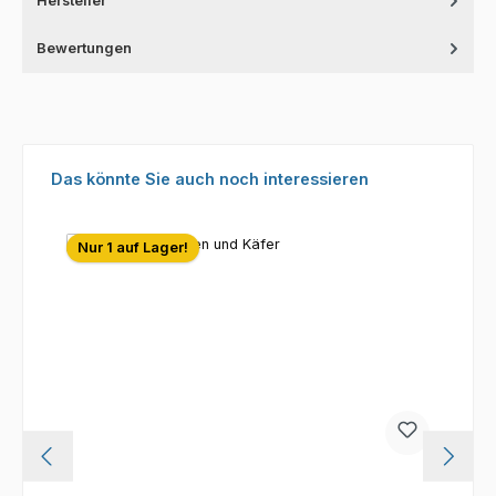
Hersteller
Bewertungen
Produktgalerie überspringen
Das könnte Sie auch noch interessieren
Nur 1 auf Lager!