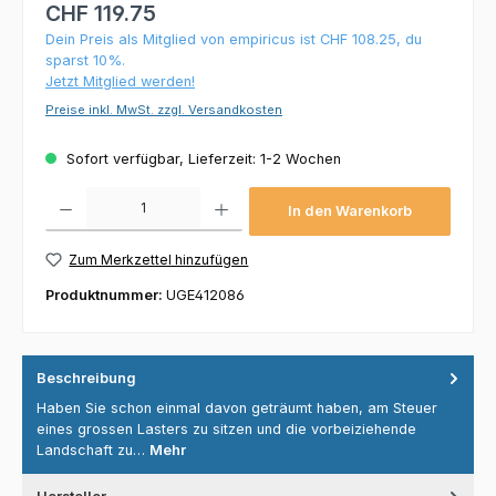
CHF 119.75
Dein Preis als Mitglied von empiricus ist CHF 108.25, du
sparst 10%.
Jetzt Mitglied werden!
Preise inkl. MwSt. zzgl. Versandkosten
Sofort verfügbar, Lieferzeit: 1-2 Wochen
Produkt Anzahl: Gib den gewünschten Wert ein oder benutze die Schaltflächen um die 
In den Warenkorb
Zum Merkzettel hinzufügen
Produktnummer:
UGE412086
Beschreibung
Haben Sie schon einmal davon geträumt haben, am Steuer
eines grossen Lasters zu sitzen und die vorbeiziehende
Landschaft zu…
Mehr