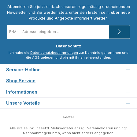
Abonnieren Sie jetzt einfach unseren regelmässig erscheinenden
Newsletter und Sie werden stets unter den Ersten sein, über neue
Produkte und Angebote informiert werden.
E-
Mail-
Adresse
*
Datenschutz
Ich habe die
Datenschutzbestimmungen
zur Kenntnis genommen und
die
AGB
gelesen und bin mit ihnen einverstanden.
Service-Hotline
Shop Service
Informationen
Unsere Vorteile
Footer
Alle Preise inkl. gesetzl. Mehrwertsteuer zzgl.
Versandkosten
und ggf.
Nachnahmegebühren, wenn nicht anders angegeben.