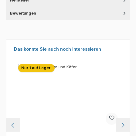
Hersteller
Bewertungen
Produktgalerie überspringen
Das könnte Sie auch noch interessieren
Nur 1 auf Lager!