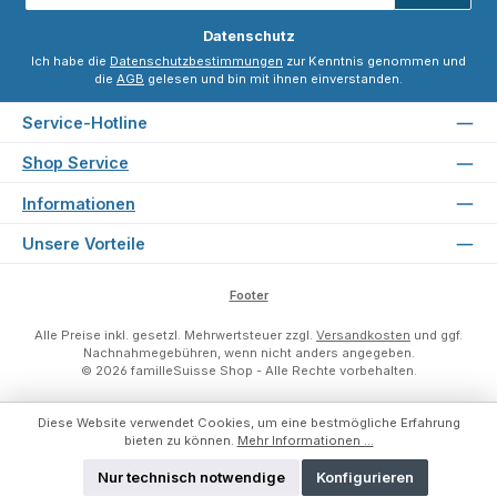
*
Datenschutz
Ich habe die
Datenschutzbestimmungen
zur Kenntnis genommen und
die
AGB
gelesen und bin mit ihnen einverstanden.
Service-Hotline
Shop Service
Informationen
Unsere Vorteile
Footer
Alle Preise inkl. gesetzl. Mehrwertsteuer zzgl.
Versandkosten
und ggf.
Nachnahmegebühren, wenn nicht anders angegeben.
© 2026 familleSuisse Shop - Alle Rechte vorbehalten.
Diese Website verwendet Cookies, um eine bestmögliche Erfahrung
bieten zu können.
Mehr Informationen ...
Nur technisch notwendige
Konfigurieren