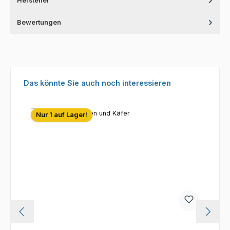
Hersteller
Bewertungen
Produktgalerie überspringen
Das könnte Sie auch noch interessieren
Nur 1 auf Lager!