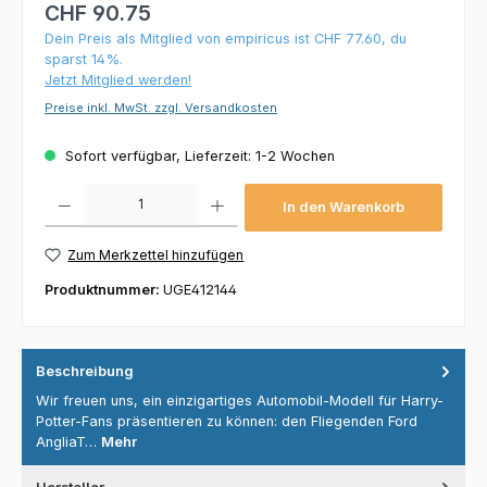
CHF 90.75
Dein Preis als Mitglied von empiricus ist CHF 77.60, du
sparst 14%.
Jetzt Mitglied werden!
Preise inkl. MwSt. zzgl. Versandkosten
Sofort verfügbar, Lieferzeit: 1-2 Wochen
Produkt Anzahl: Gib den gewünschten Wert ein oder benutze die Schaltflächen um die 
In den Warenkorb
Zum Merkzettel hinzufügen
Produktnummer:
UGE412144
Beschreibung
Wir freuen uns, ein einzigartiges Automobil-Modell für Harry-
Potter-Fans präsentieren zu können: den Fliegenden Ford
AngliaT…
Mehr