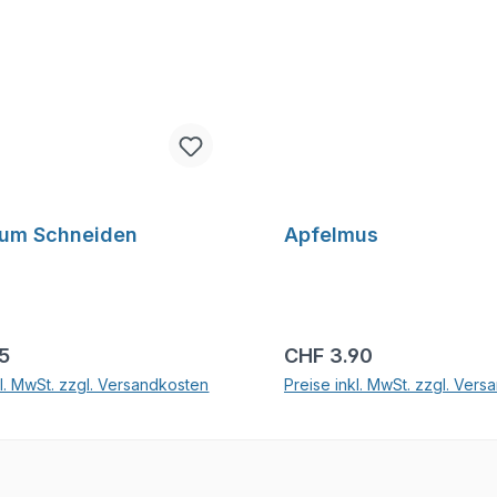
zum Schneiden
Apfelmus
r Preis:
Regulärer Preis:
15
CHF 3.90
kl. MwSt. zzgl. Versandkosten
Preise inkl. MwSt. zzgl. Ver
In den Warenkorb
In den Warenkor