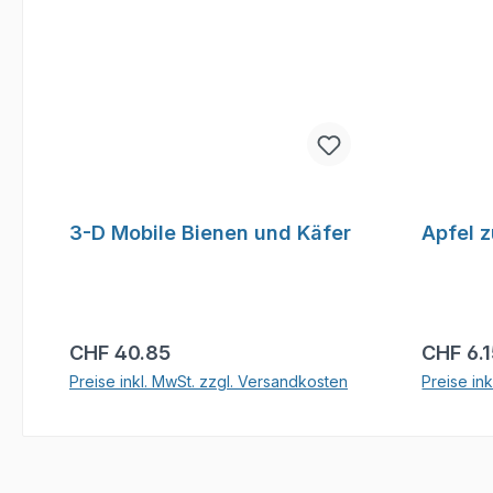
3-D Mobile Bienen und Käfer
Apfel 
Regulärer Preis:
Reguläre
CHF 40.85
CHF 6.
Preise inkl. MwSt. zzgl. Versandkosten
Preise in
In den Warenkorb