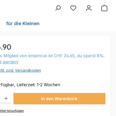
Du hast 0 Produkte au
für die Kleinen
.90
ls Mitglied von empiricus ist CHF 24.65, du sparst 8%.
ed werden!
wSt. zzgl. Versandkosten
fügbar, Lieferzeit: 1-2 Wochen
 Gib den gewünschten Wert ein oder benutze die Schaltflächen um die Anzahl
In den Warenkorb
ttel hinzufügen