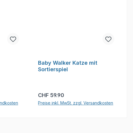
Baby Walker Katze mit
Sortierspiel
Regulärer Preis:
CHF 59.90
sandkosten
Preise inkl. MwSt. zzgl. Versandkosten
b
In den Warenkorb