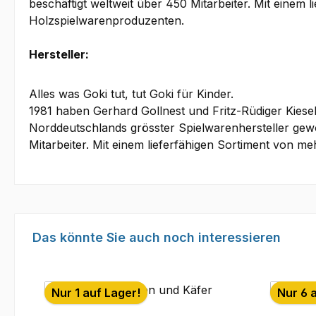
beschäftigt weltweit über 450 Mitarbeiter. Mit einem 
Holzspielwarenproduzenten.
Hersteller:
Alles was Goki tut, tut Goki für Kinder.
1981 haben Gerhard Gollnest und Fritz-Rüdiger Kies
Norddeutschlands grösster Spielwarenhersteller gewo
Mitarbeiter. Mit einem lieferfähigen Sortiment von m
Produktgalerie überspringen
Das könnte Sie auch noch interessieren
Nur 1 auf Lager!
Nur 6 