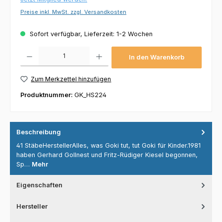
Preise inkl. MwSt. zzgl. Versandkosten
Sofort verfügbar, Lieferzeit: 1-2 Wochen
Produkt Anzahl: Gib den gewünschten Wert ein oder benutze die Schaltflächen um die 
In den Warenkorb
Zum Merkzettel hinzufügen
Produktnummer:
GK_HS224
Beschreibung
41 StäbeHerstellerAlles, was Goki tut, tut Goki für Kinder.1981
haben Gerhard Gollnest und Fritz-Rüdiger Kiesel begonnen,
Sp…
Mehr
Eigenschaften
Hersteller