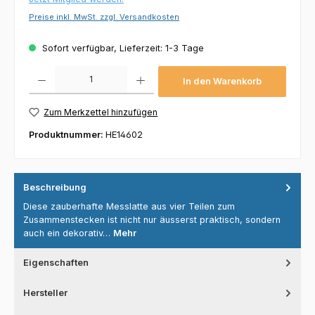
Preise inkl. MwSt. zzgl. Versandkosten
Sofort verfügbar, Lieferzeit: 1-3 Tage
Produkt Anzahl: Gib den gewünschten Wert ein oder benutze die Schaltflächen um die 
In den Warenkorb
Zum Merkzettel hinzufügen
Produktnummer:
HE14602
Beschreibung
Diese zauberhafte Messlatte aus vier Teilen zum
Zusammenstecken ist nicht nur äusserst praktisch, sondern
auch ein dekorativ…
Mehr
Eigenschaften
Hersteller