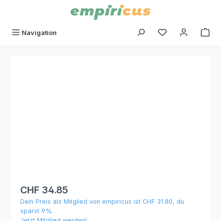
alt springen
Du hast 0 Produk
Navigation
Bildergalerie überspringen
CHF 34.85
Dein Preis als Mitglied von empiricus ist CHF 31.80, du
sparst 9%.
Jetzt Mitglied werden!