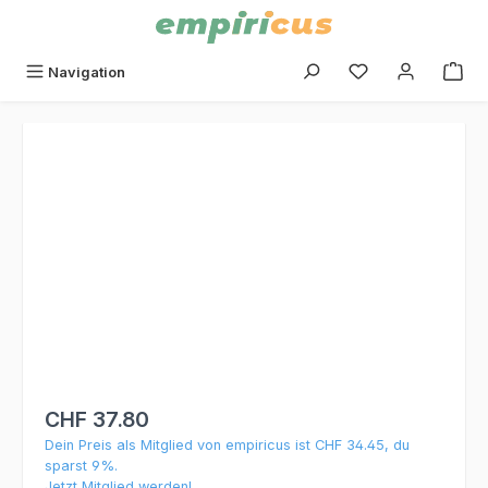
alt springen
Du hast 0 Produk
Navigation
Bildergalerie überspringen
CHF 37.80
Dein Preis als Mitglied von empiricus ist CHF 34.45, du
sparst 9%.
Jetzt Mitglied werden!