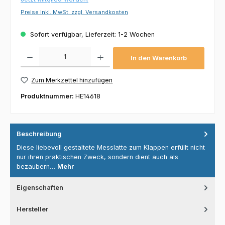
Preise inkl. MwSt. zzgl. Versandkosten
Sofort verfügbar, Lieferzeit: 1-2 Wochen
Produkt Anzahl: Gib den gewünschten Wert ein oder benutze die Schaltflächen um die 
In den Warenkorb
Zum Merkzettel hinzufügen
Produktnummer:
HE14618
Beschreibung
Diese liebevoll gestaltete Messlatte zum Klappen erfüllt nicht
nur ihren praktischen Zweck, sondern dient auch als
bezaubern…
Mehr
Eigenschaften
Hersteller