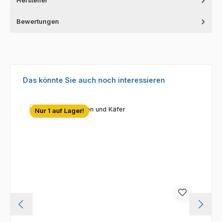
Hersteller
Bewertungen
Produktgalerie überspringen
Das könnte Sie auch noch interessieren
Nur 1 auf Lager!