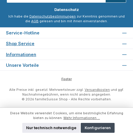
*
Datenschutz
Ich habe die
Datenschutzbestimmungen
zur Kenntnis genommen und
die
AGB
gelesen und bin mit ihnen einverstanden.
Service-Hotline
Shop Service
Informationen
Unsere Vorteile
Footer
Alle Preise inkl. gesetzl. Mehrwertsteuer zzgl.
Versandkosten
und ggf.
Nachnahmegebühren, wenn nicht anders angegeben.
© 2026 familleSuisse Shop - Alle Rechte vorbehalten.
Diese Website verwendet Cookies, um eine bestmögliche Erfahrung
bieten zu können.
Mehr Informationen ...
Nur technisch notwendige
Konfigurieren