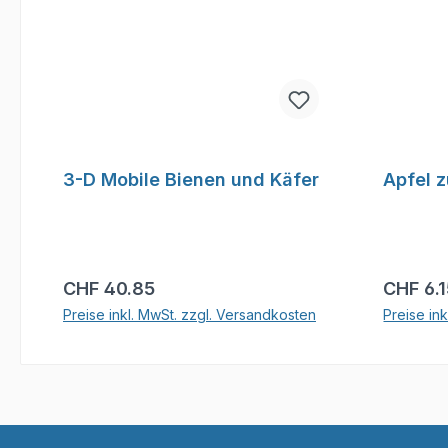
3-D Mobile Bienen und Käfer
Apfel 
Regulärer Preis:
Reguläre
CHF 40.85
CHF 6.
Preise inkl. MwSt. zzgl. Versandkosten
Preise in
In den Warenkorb