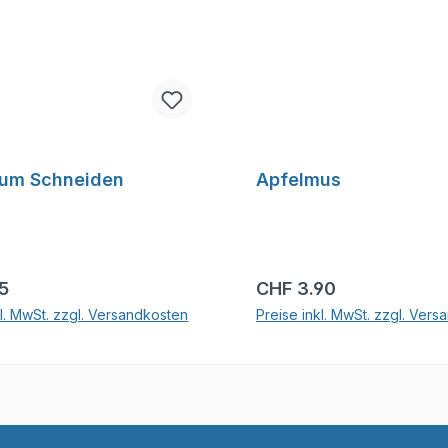
zum Schneiden
Apfelmus
r Preis:
Regulärer Preis:
15
CHF 3.90
kl. MwSt. zzgl. Versandkosten
Preise inkl. MwSt. zzgl. Ver
In den Warenkorb
In den Warenkor