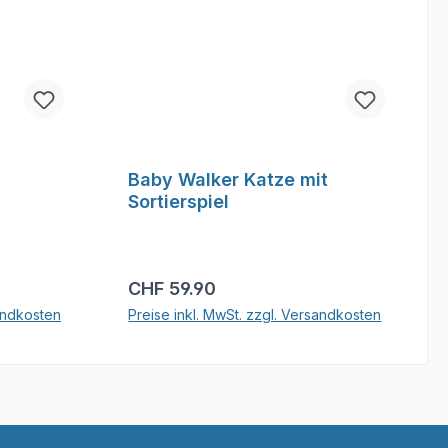
Baby Walker Katze mit
Sortierspiel
Regulärer Preis:
CHF 59.90
sandkosten
Preise inkl. MwSt. zzgl. Versandkosten
b
In den Warenkorb