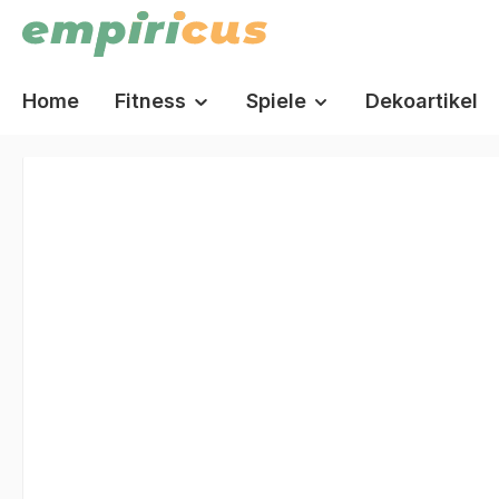
springen
Zur Hauptnavigation springen
Home
Fitness
Spiele
Dekoartikel
Bildergalerie überspringen