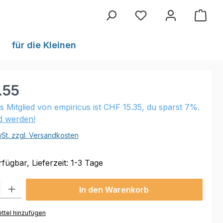
Du hast 0 Produkte au
für die Kleinen
.55
ls Mitglied von empiricus ist CHF 15.35, du sparst 7%.
ed werden!
wSt. zzgl. Versandkosten
fügbar, Lieferzeit: 1-3 Tage
 Gib den gewünschten Wert ein oder benutze die Schaltflächen um die Anzahl
In den Warenkorb
ttel hinzufügen