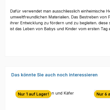
Dafür verwendet man ausschliesslich einheimische H
umweltfreundlichen Materialien. Das Bestreben von Fi
ihrer Entwicklung zu fördern und zu begleiten. dies
ist das Leben von Babys und Kinder vom ersten Tag ein
Produktgalerie überspringen
Das könnte Sie auch noch interessieren
Nur 1 auf Lager!
Nur 6 