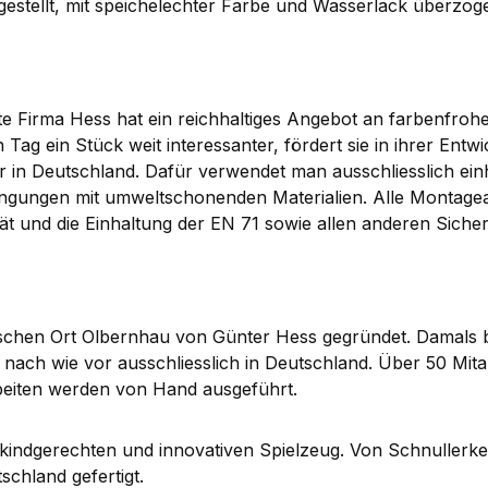
estellt, mit speichelechter Farbe und Wasserlack überzog
e Firma Hess hat ein reichhaltiges Angebot an farbenfroh
ag ein Stück weit interessanter, fördert sie in ihrer Entwic
r in Deutschland. Dafür verwendet man ausschliesslich e
edingungen mit umweltschonenden Materialien. Alle Montag
ät und die Einhaltung der EN 71 sowie allen anderen Sicher
schen Ort Olbernhau von Günter Hess gegründet. Damals be
ach wie vor ausschliesslich in Deutschland. Über 50 Mitar
eiten werden von Hand ausgeführt.
kindgerechten und innovativen Spielzeug. Von Schnullerket
chland gefertigt.