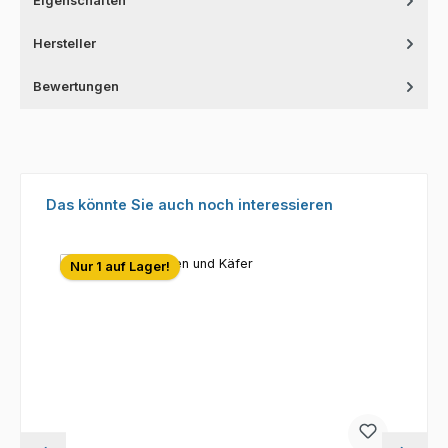
Eigenschaften
Hersteller
Bewertungen
Produktgalerie überspringen
Das könnte Sie auch noch interessieren
Nur 1 auf Lager!