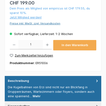
CHF 199.00
Dein Preis als Mitglied von empiricus ist CHF 179.55, du
sparst 10%.
Jetzt Mitglied werden!
Preise inkl. MwSt. zzgl. Versandkosten
Sofort verfügbar, Lieferzeit: 1-2 Wochen
Produkt Anzahl: Gib den gewünschten Wert ein oder benutze die Schaltflächen um die 
In den Warenkorb
Zum Merkzettel hinzufügen
Produktnummer:
ER51006
Beschreibung
Die Kugelbahnen von Erzi sind nicht nur ein Blickfang in
Gruppenräumen, Wartezimmern oder Foyers, sondern auch
eine spannend…
Mehr