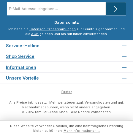
E-
Mail-
Adresse
*
Datenschutz
Ich habe die
Datenschutzbestimmungen
zur Kenntnis genommen und
die
AGB
gelesen und bin mit ihnen einverstanden.
Service-Hotline
Shop Service
Informationen
Unsere Vorteile
Footer
Alle Preise inkl. gesetzl. Mehrwertsteuer zzgl.
Versandkosten
und ggf.
Nachnahmegebühren, wenn nicht anders angegeben.
© 2026 familleSuisse Shop - Alle Rechte vorbehalten.
Diese Website verwendet Cookies, um eine bestmögliche Erfahrung
bieten zu können.
Mehr Informationen ...