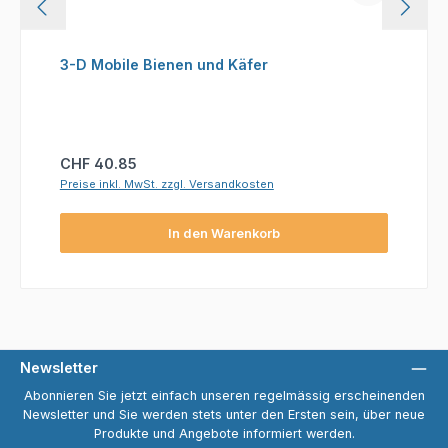
3-D Mobile Bienen und Käfer
Regulärer Preis:
CHF 40.85
Preise inkl. MwSt. zzgl. Versandkosten
In den Warenkorb
Newsletter
Abonnieren Sie jetzt einfach unseren regelmässig erscheinenden
Newsletter und Sie werden stets unter den Ersten sein, über neue
Produkte und Angebote informiert werden.