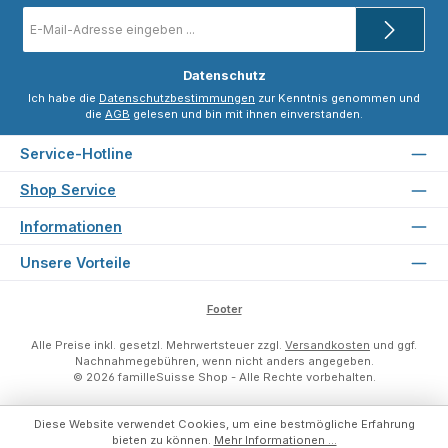
E-
Mail-
Adresse
*
Datenschutz
Ich habe die
Datenschutzbestimmungen
zur Kenntnis genommen und
die
AGB
gelesen und bin mit ihnen einverstanden.
Service-Hotline
Shop Service
Informationen
Unsere Vorteile
Footer
Alle Preise inkl. gesetzl. Mehrwertsteuer zzgl.
Versandkosten
und ggf.
Nachnahmegebühren, wenn nicht anders angegeben.
© 2026 familleSuisse Shop - Alle Rechte vorbehalten.
Diese Website verwendet Cookies, um eine bestmögliche Erfahrung
bieten zu können.
Mehr Informationen ...