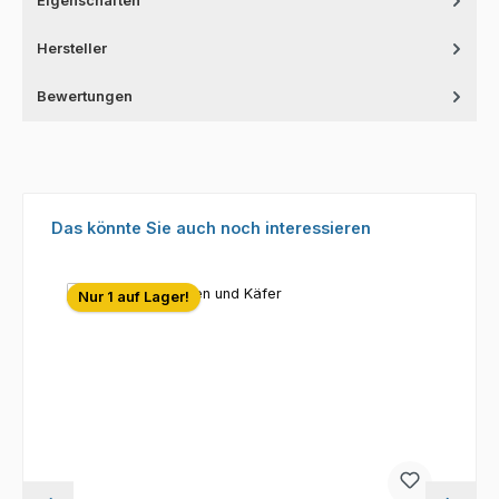
Eigenschaften
Hersteller
Bewertungen
Produktgalerie überspringen
Das könnte Sie auch noch interessieren
Nur 1 auf Lager!