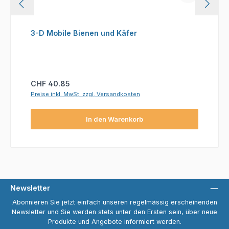
3-D Mobile Bienen und Käfer
Regulärer Preis:
CHF 40.85
Preise inkl. MwSt. zzgl. Versandkosten
In den Warenkorb
Newsletter
Abonnieren Sie jetzt einfach unseren regelmässig erscheinenden
Newsletter und Sie werden stets unter den Ersten sein, über neue
Produkte und Angebote informiert werden.