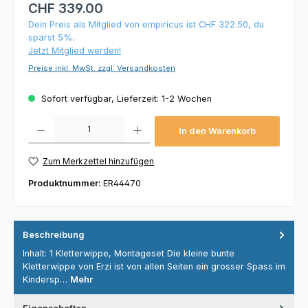
CHF 339.00
Dein Preis als Mitglied von empiricus ist CHF 322.50, du
sparst 5%.
Jetzt Mitglied werden!
Preise inkl. MwSt. zzgl. Versandkosten
Sofort verfügbar, Lieferzeit: 1-2 Wochen
Produkt Anzahl: Gib den gewünschten Wert ein oder benutze die Schaltflächen um die 
In den Warenkorb
Zum Merkzettel hinzufügen
Produktnummer:
ER44470
Beschreibung
Inhalt: 1 Kletterwippe, Montageset Die kleine bunte
Kletterwippe von Erzi ist von allen Seiten ein grosser Spass im
Kindersp…
Mehr