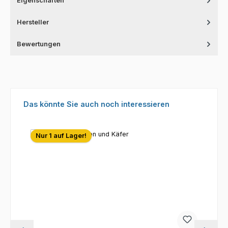
Eigenschaften
Hersteller
Bewertungen
Produktgalerie überspringen
Das könnte Sie auch noch interessieren
Nur 1 auf Lager!