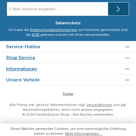
E-
Mail-
Adresse
*
Datenschutz
Ich habe die
Datenschutzbestimmungen
zur Kenntnis genommen und
die
AGB
gelesen und bin mit ihnen einverstanden.
Service-Hotline
Shop Service
Informationen
Unsere Vorteile
Footer
Alle Preise inkl. gesetzl. Mehrwertsteuer zzgl.
Versandkosten
und ggf.
Nachnahmegebühren, wenn nicht anders angegeben.
© 2026 familleSuisse Shop - Alle Rechte vorbehalten.
Diese Website verwendet Cookies, um eine bestmögliche Erfahrung
bieten zu können.
Mehr Informationen ...