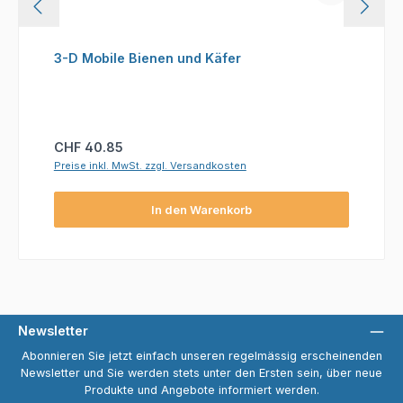
3-D Mobile Bienen und Käfer
Regulärer Preis:
CHF 40.85
Preise inkl. MwSt. zzgl. Versandkosten
In den Warenkorb
Newsletter
Abonnieren Sie jetzt einfach unseren regelmässig erscheinenden
Newsletter und Sie werden stets unter den Ersten sein, über neue
Produkte und Angebote informiert werden.