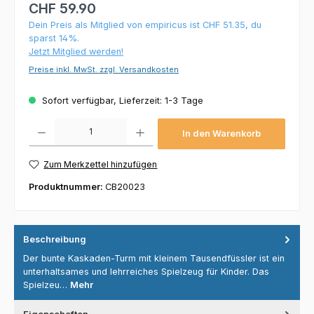
CHF 59.90
Dein Preis als Mitglied von empiricus ist CHF 51.35, du
sparst 14%.
Jetzt Mitglied werden!
Preise inkl. MwSt. zzgl. Versandkosten
Sofort verfügbar, Lieferzeit: 1-3 Tage
Produkt Anzahl: Gib den gewünschten Wert ein oder benutze die Schaltflächen um die 
In den Warenkorb
Zum Merkzettel hinzufügen
Produktnummer:
CB20023
Beschreibung
Der bunte Kaskaden-Turm mit kleinem Tausendfüssler ist ein
unterhaltsames und lehrreiches Spielzeug für Kinder. Das
Spielzeu…
Mehr