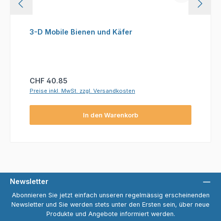
3-D Mobile Bienen und Käfer
Regulärer Preis:
CHF 40.85
Preise inkl. MwSt. zzgl. Versandkosten
In den Warenkorb
Newsletter
Abonnieren Sie jetzt einfach unseren regelmässig erscheinenden
Newsletter und Sie werden stets unter den Ersten sein, über neue
Produkte und Angebote informiert werden.