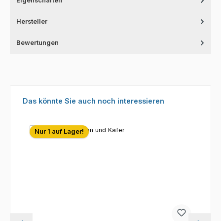
Eigenschaften
Hersteller
Bewertungen
Produktgalerie überspringen
Das könnte Sie auch noch interessieren
Nur 1 auf Lager!