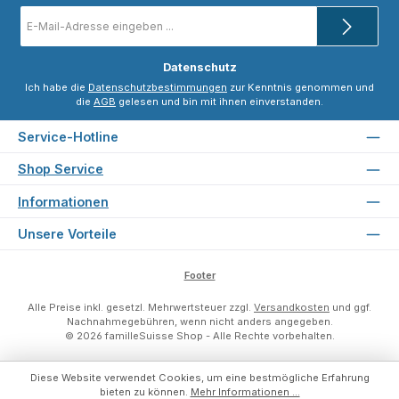
E-
Mail-
Adresse
*
Datenschutz
Ich habe die
Datenschutzbestimmungen
zur Kenntnis genommen und
die
AGB
gelesen und bin mit ihnen einverstanden.
Service-Hotline
Shop Service
Informationen
Unsere Vorteile
Footer
Alle Preise inkl. gesetzl. Mehrwertsteuer zzgl.
Versandkosten
und ggf.
Nachnahmegebühren, wenn nicht anders angegeben.
© 2026 familleSuisse Shop - Alle Rechte vorbehalten.
Diese Website verwendet Cookies, um eine bestmögliche Erfahrung
bieten zu können.
Mehr Informationen ...