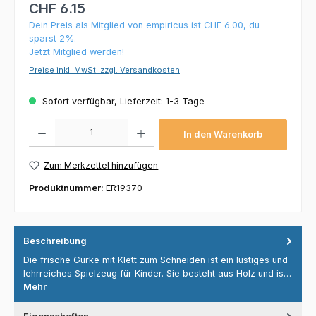
CHF 6.15
Dein Preis als Mitglied von empiricus ist CHF 6.00, du
sparst 2%.
Jetzt Mitglied werden!
Preise inkl. MwSt. zzgl. Versandkosten
Sofort verfügbar, Lieferzeit: 1-3 Tage
Produkt Anzahl: Gib den gewünschten Wert ein oder benutze die Schaltflächen um die 
In den Warenkorb
Zum Merkzettel hinzufügen
Produktnummer:
ER19370
Beschreibung
Die frische Gurke mit Klett zum Schneiden ist ein lustiges und
lehrreiches Spielzeug für Kinder. Sie besteht aus Holz und is…
Mehr