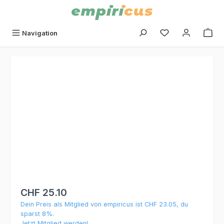
alt springen
Du hast 0 Produk
Navigation
Bildergalerie überspringen
CHF 25.10
Dein Preis als Mitglied von empiricus ist CHF 23.05, du
sparst 8%.
Jetzt Mitglied werden!