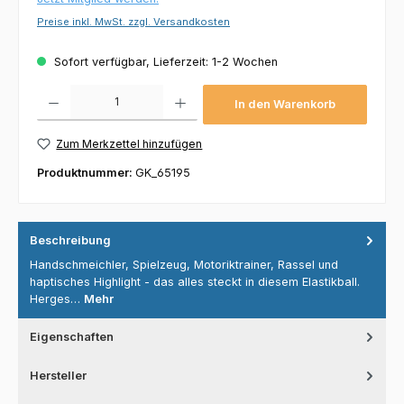
Preise inkl. MwSt. zzgl. Versandkosten
Sofort verfügbar, Lieferzeit: 1-2 Wochen
Produkt Anzahl: Gib den gewünschten Wert ein oder benutze die Schaltflächen um die 
In den Warenkorb
Zum Merkzettel hinzufügen
Produktnummer:
GK_65195
Beschreibung
Handschmeichler, Spielzeug, Motoriktrainer, Rassel und
haptisches Highlight - das alles steckt in diesem Elastikball.
Herges…
Mehr
Eigenschaften
Hersteller