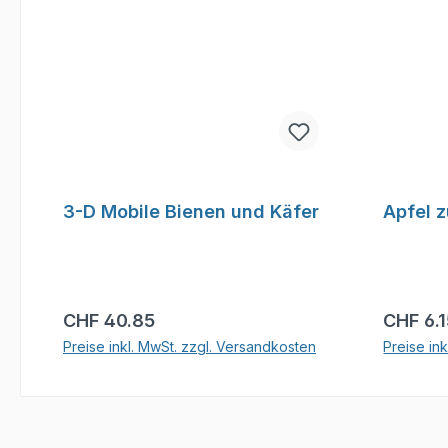
3-D Mobile Bienen und Käfer
Apfel 
Regulärer Preis:
Reguläre
CHF 40.85
CHF 6.
Preise inkl. MwSt. zzgl. Versandkosten
Preise in
In den Warenkorb