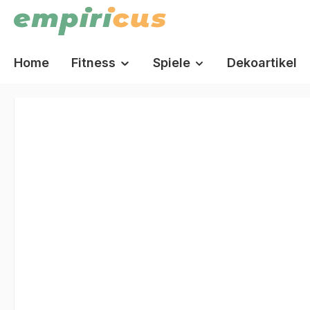
springen
Zur Hauptnavigation springen
Home
Fitness
Spiele
Dekoartikel
Bildergalerie überspringen