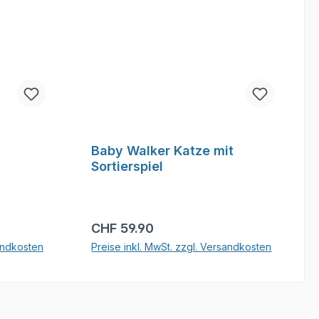
Baby Walker Katze mit
Sortierspiel
Regulärer Preis:
CHF 59.90
sandkosten
Preise inkl. MwSt. zzgl. Versandkosten
b
In den Warenkorb