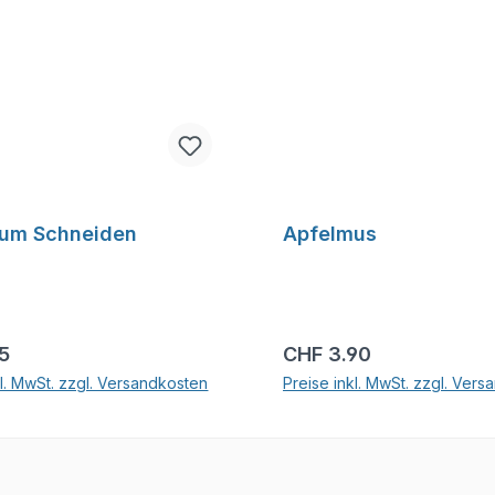
zum Schneiden
Apfelmus
r Preis:
Regulärer Preis:
15
CHF 3.90
kl. MwSt. zzgl. Versandkosten
Preise inkl. MwSt. zzgl. Ver
In den Warenkorb
In den Warenkor