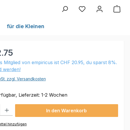
Du hast 0 Produkte au
für die Kleinen
.75
ls Mitglied von empiricus ist CHF 20.95, du sparst 8%.
ed werden!
wSt. zzgl. Versandkosten
fügbar, Lieferzeit: 1-2 Wochen
 Gib den gewünschten Wert ein oder benutze die Schaltflächen um die Anzahl
In den Warenkorb
ttel hinzufügen