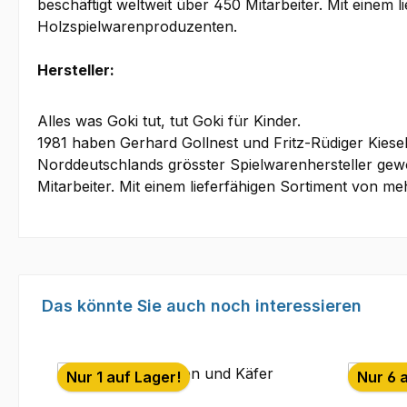
beschäftigt weltweit über 450 Mitarbeiter. Mit einem 
Holzspielwarenproduzenten.
Hersteller:
Alles was Goki tut, tut Goki für Kinder.
1981 haben Gerhard Gollnest und Fritz-Rüdiger Kies
Norddeutschlands grösster Spielwarenhersteller gewo
Mitarbeiter. Mit einem lieferfähigen Sortiment von m
Produktgalerie überspringen
Das könnte Sie auch noch interessieren
Nur 1 auf Lager!
Nur 6 