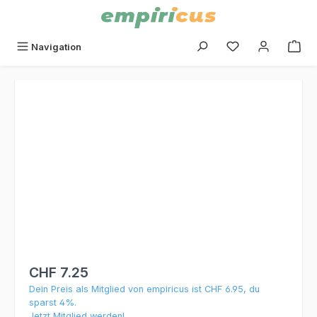
alt springen
Du hast 0 Produk
Navigation
Bildergalerie überspringen
CHF 7.25
Dein Preis als Mitglied von empiricus ist CHF 6.95, du
sparst 4%.
Jetzt Mitglied werden!