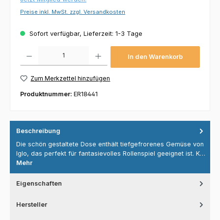
Preise inkl. MwSt. zzgl. Versandkosten
Sofort verfügbar, Lieferzeit: 1-3 Tage
Produkt Anzahl: Gib den gewünschten Wert ein oder benutze die Schaltflächen um die 
In den Warenkorb
Zum Merkzettel hinzufügen
Produktnummer:
ER18441
Beschreibung
Die schön gestaltete Dose enthält tiefgefrorenes Gemüse von
Iglo, das perfekt für fantasievolles Rollenspiel geeignet ist. K…
Mehr
Eigenschaften
Hersteller