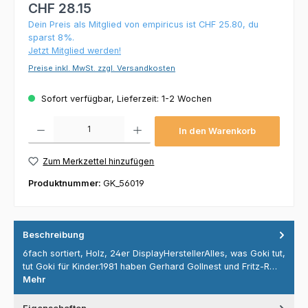
CHF 28.15
Dein Preis als Mitglied von empiricus ist CHF 25.80, du
sparst 8%.
Jetzt Mitglied werden!
Preise inkl. MwSt. zzgl. Versandkosten
Sofort verfügbar, Lieferzeit: 1-2 Wochen
Produkt Anzahl: Gib den gewünschten Wert ein oder benutze die Schaltflächen um die 
In den Warenkorb
Zum Merkzettel hinzufügen
Produktnummer:
GK_56019
Beschreibung
6fach sortiert, Holz, 24er DisplayHerstellerAlles, was Goki tut,
tut Goki für Kinder.1981 haben Gerhard Gollnest und Fritz-R…
Mehr