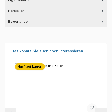
Eigenschaften
Hersteller
Bewertungen
Produktgalerie überspringen
Das könnte Sie auch noch interessieren
Nur 1 auf Lager!