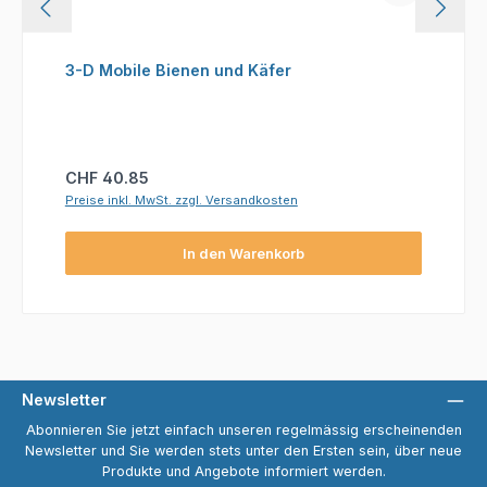
3-D Mobile Bienen und Käfer
Regulärer Preis:
CHF 40.85
Preise inkl. MwSt. zzgl. Versandkosten
In den Warenkorb
Newsletter
Abonnieren Sie jetzt einfach unseren regelmässig erscheinenden
Newsletter und Sie werden stets unter den Ersten sein, über neue
Produkte und Angebote informiert werden.