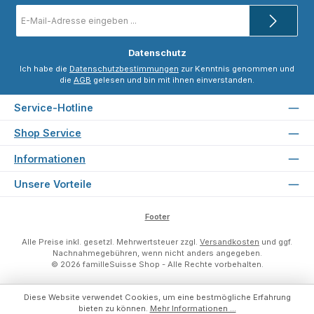
E-
Mail-
Adresse
*
Datenschutz
Ich habe die
Datenschutzbestimmungen
zur Kenntnis genommen und
die
AGB
gelesen und bin mit ihnen einverstanden.
Service-Hotline
Shop Service
Informationen
Unsere Vorteile
Footer
Alle Preise inkl. gesetzl. Mehrwertsteuer zzgl.
Versandkosten
und ggf.
Nachnahmegebühren, wenn nicht anders angegeben.
© 2026 familleSuisse Shop - Alle Rechte vorbehalten.
Diese Website verwendet Cookies, um eine bestmögliche Erfahrung
bieten zu können.
Mehr Informationen ...