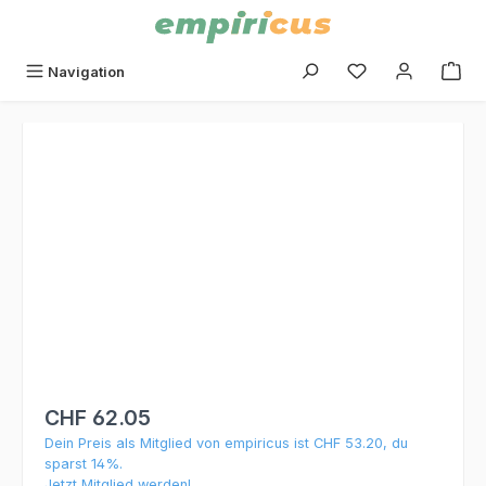
alt springen
Du hast 0 Produk
Navigation
Bildergalerie überspringen
CHF 62.05
Dein Preis als Mitglied von empiricus ist CHF 53.20, du
sparst 14%.
Jetzt Mitglied werden!