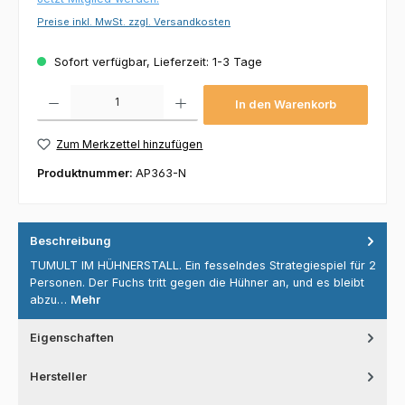
Preise inkl. MwSt. zzgl. Versandkosten
Sofort verfügbar, Lieferzeit: 1-3 Tage
Produkt Anzahl: Gib den gewünschten Wert ein oder benutze die Schaltflächen um die 
In den Warenkorb
Zum Merkzettel hinzufügen
Produktnummer:
AP363-N
Beschreibung
TUMULT IM HÜHNERSTALL. Ein fesselndes Strategiespiel für 2
Personen. Der Fuchs tritt gegen die Hühner an, und es bleibt
abzu…
Mehr
Eigenschaften
Hersteller