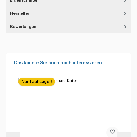
Eigenschaften
Hersteller
Bewertungen
Produktgalerie überspringen
Das könnte Sie auch noch interessieren
Nur 1 auf Lager!