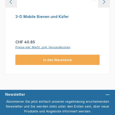
3-D Mobile Bienen und Käfer
Regulärer Preis:
CHF 40.85
Preise inkl. MwSt. zzgl. Versandkosten
In den Warenkorb
Newsletter
Abonnieren Sie jetzt einfach unseren regelmässig erscheinenden
Newsletter und Sie werden stets unter den Ersten sein, über neue
Produkte und Angebote informiert werden.