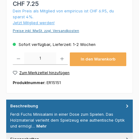
CHF 7.25
Dein Preis als Mitglied von empiricus ist CHF 6.95, du
sparst 4%.
Jetzt Mitglied werden!
Preise inkl. MwSt. zzgl. Versandkosten
Sofort verfügbar, Lieferzeit: 1-2 Wochen
Produkt Anzahl: Gib den gewünschten Wert ein oder benutze die Schaltflächen um die 
In den Warenkorb
Zum Merkzettel hinzufügen
Produktnummer:
ER15151
Beschreibung
Ferdi Fuchs Minisalami in einer Dose zum Spielen. Das
Holzmaterial verleiht dem Spielzeug eine authentische Optik
und ermögl…
Mehr