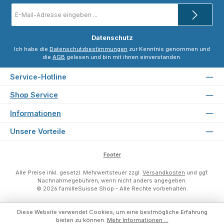
E-
Mail-
Adresse
*
Datenschutz
Ich habe die
Datenschutzbestimmungen
zur Kenntnis genommen und
die
AGB
gelesen und bin mit ihnen einverstanden.
Service-Hotline
Shop Service
Informationen
Unsere Vorteile
Footer
Alle Preise inkl. gesetzl. Mehrwertsteuer zzgl.
Versandkosten
und ggf.
Nachnahmegebühren, wenn nicht anders angegeben.
© 2026 familleSuisse Shop - Alle Rechte vorbehalten.
Diese Website verwendet Cookies, um eine bestmögliche Erfahrung
bieten zu können.
Mehr Informationen ...