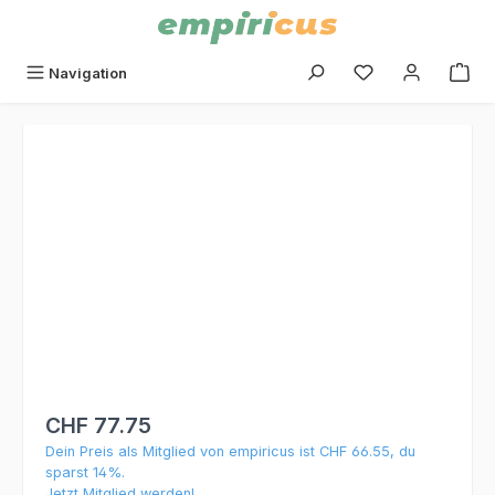
alt springen
Du hast 0 Produk
Navigation
Bildergalerie überspringen
CHF 77.75
Dein Preis als Mitglied von empiricus ist CHF 66.55, du
sparst 14%.
Jetzt Mitglied werden!