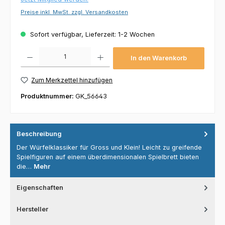
Preise inkl. MwSt. zzgl. Versandkosten
Sofort verfügbar, Lieferzeit: 1-2 Wochen
Produkt Anzahl: Gib den gewünschten Wert ein oder benutze die Schaltflächen um die 
In den Warenkorb
Zum Merkzettel hinzufügen
Produktnummer:
GK_56643
Beschreibung
Der Würfelklassiker für Gross und Klein! Leicht zu greifende
Spielfiguren auf einem überdimensionalen Spielbrett bieten
die…
Mehr
Eigenschaften
Hersteller